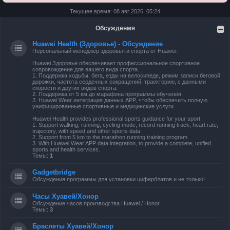
Текущее время: 08 авг 2026, 05:24
Обсужденмя
Huawei Health (Здоровье) - Обсуждение
Персональный менеджер здоровья и спорта от Huawei.
Huawei Здоровье обеспечивает профессиональное спортивное
сопровождение для вашего вида спорта.
1. Поддержка ходьбы, бега, езды на велосипеде, режим записи беговой
дорожки, частота сердечных сокращений, траекторию, с данными
скорости и других видов спорта.
2. Поддержка от 5 км до марафона программы обучения.
3. Huawei Wear интеграция данных APP, чтобы обеспечить полную
унифицированные спортивные и медицинские услуги.
Huawei Health provides professional sports guidance for your sport.
1. Support walking, running, cycling mode, record running track, heart rate,
trajectory, with speed and other sports data.
2. Support from 5 km to the marathon running training program.
3. With Huawei Wear APP data integration, to provide a complete, unified
sports and health services.
Темы:
1
Gadgetbridge
Обсуждения программы для установки циферблатов и не только!
Часы Хуавей/Хонор
Обсуждение часов производства Huawei / Honor
Темы:
3
Браслеты Хуавей/Хонор