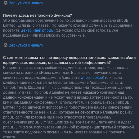
Вернуться к началу
Почему здесь нет такой-то функции?
Это программное обеспечение было создано и лицензировано phpBB
Limited. Если вы считаете, что какая-то функция должна быть добавлена,
посетите
Центр идей phpBB
, где можно отдать свой голос за уже
поданные идеи или предложить собственные.
Вернуться к началу
С кем можно связаться по вопросу некорректного использования и/или
юридических вопросов, связанных с этой конференцией?
Вы можете связаться с любым из администраторов, перечисленных в
списке на странице «Наша команда». Если вы не получили ответа,
свяжитесь с владельцем домена (сделайте
whois lookup
) или, если
конференция находится на бесплатном домене (например, chat.ru,
Yahoo!, free.fr, f2s.com и т. п.), с руководством или техподдержкой данного
домена. Учтите, что phpBB Limited
не имеет никакого контроля над
данной конференцией
и не может нести никакой ответственности за то,
кем и как данная конференция используется. Не обращайтесь к phpBB
Limited по юридическим вопросам (о приостановке работы конференции,
ответственности за неё и т. д.), которые
не относятся напрямую
к сайту
phpBB.com или которые частично относятся к программному
обеспечению phpBB Limited. Если же вы всё-таки пошлёте email в адрес
phpBB Limited об использовании данной конференции
третьей стороной
,
то не ждите подробного письма, или вы можете вообще не получить
ответа.