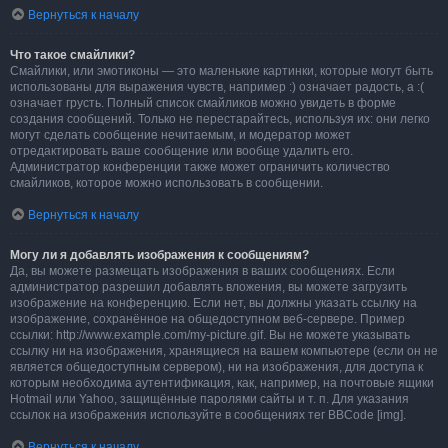
Вернуться к началу
Что такое смайлики?
Смайлики, или эмотиконы — это маленькие картинки, которые могут быть
использованы для выражения чувств, например :) означает радость, а :(
означает грусть. Полный список смайликов можно увидеть в форме
создания сообщений. Только не перестарайтесь, используя их: они легко
могут сделать сообщение нечитаемым, и модератор может
отредактировать ваше сообщение или вообще удалить его.
Администратор конференции также может ограничить количество
смайликов, которое можно использовать в сообщении.
Вернуться к началу
Могу ли я добавлять изображения к сообщениям?
Да, вы можете размещать изображения в ваших сообщениях. Если
администратор разрешил добавлять вложения, вы можете загрузить
изображение на конференцию. Если нет, вы должны указать ссылку на
изображение, сохранённое на общедоступном веб-сервере. Пример
ссылки: http://www.example.com/my-picture.gif. Вы не можете указывать
ссылку ни на изображения, хранящиеся на вашем компьютере (если он не
является общедоступным сервером), ни на изображения, для доступа к
которым необходима аутентификация, как, например, на почтовые ящики
Hotmail или Yahoo, защищённые паролями сайты и т. п. Для указания
ссылок на изображения используйте в сообщениях тег BBCode [img].
Вернуться к началу