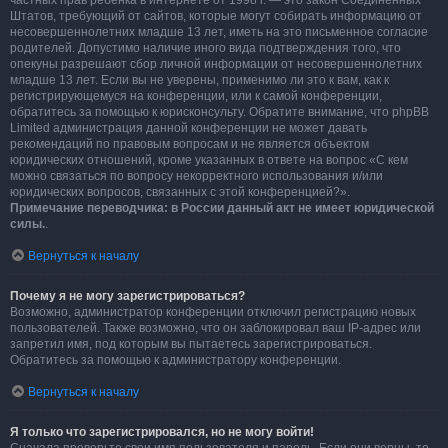
частных прав ребёнка в интернете от 1998 г. — это закон Соединённых
Штатов, требующий от сайтов, которые могут собирать информацию от
несовершеннолетних младше 13 лет, иметь на это письменное согласие
родителей. Допустимо наличие иного вида подтверждения того, что
опекуны разрешают сбор личной информации от несовершеннолетних
младше 13 лет. Если вы не уверены, применимо ли это к вам, как к
регистрирующемуся на конференции, или к самой конференции,
обратитесь за помощью к юрисконсульту. Обратите внимание, что phpBB
Limited администрация данной конференции не может давать
рекомендаций по правовым вопросам и не является объектом
юридических отношений, кроме указанных в ответе на вопрос «С кем
можно связаться по вопросу некорректного использования и/или
юридических вопросов, связанных с этой конференцией?».
Примечание переводчика: в России данный акт не имеет юридической
силы.
.
Вернуться к началу
Почему я не могу зарегистрироваться?
Возможно, администратор конференции отключил регистрацию новых
пользователей. Также возможно, что он заблокировал ваш IP-адрес или
запретил имя, под которым вы пытаетесь зарегистрироваться.
Обратитесь за помощью к администратору конференции.
Вернуться к началу
Я только что зарегистрировался, но не могу войти!