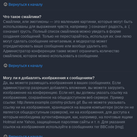
Вернуться к началу
Что такое смайлики?
Смайлики, или эмотиконы — это маленькие картинки, которые могут быть
использованы для выражения чувств, например :) означает радость, а :(
означает грусть. Полный список смайликов можно увидеть в форме
создания сообщений. Только не перестарайтесь, используя их: они легко
могут сделать сообщение нечитаемым, и модератор может
отредактировать ваше сообщение или вообще удалить его.
Администратор конференции также может ограничить количество
смайликов, которое можно использовать в сообщении.
Вернуться к началу
Могу ли я добавлять изображения к сообщениям?
Да, вы можете размещать изображения в ваших сообщениях. Если
администратор разрешил добавлять вложения, вы можете загрузить
изображение на конференцию. Если нет, вы должны указать ссылку на
изображение, сохранённое на общедоступном веб-сервере. Пример
ссылки: http://www.example.com/my-picture.gif. Вы не можете указывать
ссылку ни на изображения, хранящиеся на вашем компьютере (если он не
является общедоступным сервером), ни на изображения, для доступа к
которым необходима аутентификация, как, например, на почтовые ящики
Hotmail или Yahoo, защищённые паролями сайты и т. п. Для указания
ссылок на изображения используйте в сообщениях тег BBCode [img].
Вернуться к началу