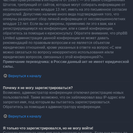
частных прав ребёнка в интернете от 1998 г. — это закон Соединённых
Штатов, требующий от сайтов, которые могут собирать информацию от
несовершеннолетних младше 13 лет, иметь на это письменное согласие
родителей. Допустимо наличие иного вида подтверждения того, что
опекуны разрешают сбор личной информации от несовершеннолетних
младше 13 лет. Если вы не уверены, применимо ли это к вам, как к
регистрирующемуся на конференции, или к самой конференции,
обратитесь за помощью к юрисконсульту. Обратите внимание, что phpBB
Limited администрация данной конференции не может давать
рекомендаций по правовым вопросам и не является объектом
юридических отношений, кроме указанных в ответе на вопрос «С кем
можно связаться по вопросу некорректного использования и/или
юридических вопросов, связанных с этой конференцией?».
Примечание переводчика: в России данный акт не имеет юридической
силы.
.
Вернуться к началу
Почему я не могу зарегистрироваться?
Возможно, администратор конференции отключил регистрацию новых
пользователей. Также возможно, что он заблокировал ваш IP-адрес или
запретил имя, под которым вы пытаетесь зарегистрироваться.
Обратитесь за помощью к администратору конференции.
Вернуться к началу
Я только что зарегистрировался, но не могу войти!