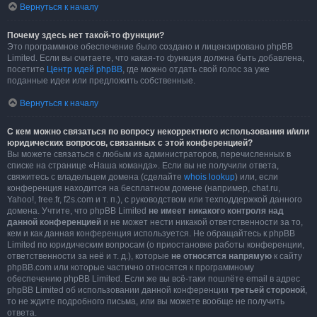
Вернуться к началу
Почему здесь нет такой-то функции?
Это программное обеспечение было создано и лицензировано phpBB
Limited. Если вы считаете, что какая-то функция должна быть добавлена,
посетите
Центр идей phpBB
, где можно отдать свой голос за уже
поданные идеи или предложить собственные.
Вернуться к началу
С кем можно связаться по вопросу некорректного использования и/или
юридических вопросов, связанных с этой конференцией?
Вы можете связаться с любым из администраторов, перечисленных в
списке на странице «Наша команда». Если вы не получили ответа,
свяжитесь с владельцем домена (сделайте
whois lookup
) или, если
конференция находится на бесплатном домене (например, chat.ru,
Yahoo!, free.fr, f2s.com и т. п.), с руководством или техподдержкой данного
домена. Учтите, что phpBB Limited
не имеет никакого контроля над
данной конференцией
и не может нести никакой ответственности за то,
кем и как данная конференция используется. Не обращайтесь к phpBB
Limited по юридическим вопросам (о приостановке работы конференции,
ответственности за неё и т. д.), которые
не относятся напрямую
к сайту
phpBB.com или которые частично относятся к программному
обеспечению phpBB Limited. Если же вы всё-таки пошлёте email в адрес
phpBB Limited об использовании данной конференции
третьей стороной
,
то не ждите подробного письма, или вы можете вообще не получить
ответа.