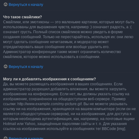
Вернуться к началу
Что такое смайлики?
Смайлики, или эмотиконы — это маленькие картинки, которые могут быть
использованы для выражения чувств, например :) означает радость, а :(
означает грусть. Полный список смайликов можно увидеть в форме
создания сообщений. Только не перестарайтесь, используя их: они легко
могут сделать сообщение нечитаемым, и модератор может
отредактировать ваше сообщение или вообще удалить его.
Администратор конференции также может ограничить количество
смайликов, которое можно использовать в сообщении.
Вернуться к началу
Могу ли я добавлять изображения к сообщениям?
Да, вы можете размещать изображения в ваших сообщениях. Если
администратор разрешил добавлять вложения, вы можете загрузить
изображение на конференцию. Если нет, вы должны указать ссылку на
изображение, сохранённое на общедоступном веб-сервере. Пример
ссылки: http://www.example.com/my-picture.gif. Вы не можете указывать
ссылку ни на изображения, хранящиеся на вашем компьютере (если он не
является общедоступным сервером), ни на изображения, для доступа к
которым необходима аутентификация, как, например, на почтовые ящики
Hotmail или Yahoo, защищённые паролями сайты и т. п. Для указания
ссылок на изображения используйте в сообщениях тег BBCode [img].
Вернуться к началу