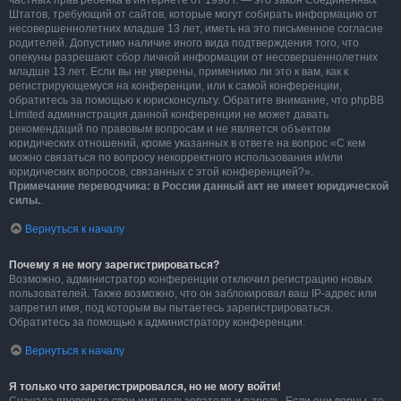
частных прав ребёнка в интернете от 1998 г. — это закон Соединённых
Штатов, требующий от сайтов, которые могут собирать информацию от
несовершеннолетних младше 13 лет, иметь на это письменное согласие
родителей. Допустимо наличие иного вида подтверждения того, что
опекуны разрешают сбор личной информации от несовершеннолетних
младше 13 лет. Если вы не уверены, применимо ли это к вам, как к
регистрирующемуся на конференции, или к самой конференции,
обратитесь за помощью к юрисконсульту. Обратите внимание, что phpBB
Limited администрация данной конференции не может давать
рекомендаций по правовым вопросам и не является объектом
юридических отношений, кроме указанных в ответе на вопрос «С кем
можно связаться по вопросу некорректного использования и/или
юридических вопросов, связанных с этой конференцией?».
Примечание переводчика: в России данный акт не имеет юридической
силы.
.
Вернуться к началу
Почему я не могу зарегистрироваться?
Возможно, администратор конференции отключил регистрацию новых
пользователей. Также возможно, что он заблокировал ваш IP-адрес или
запретил имя, под которым вы пытаетесь зарегистрироваться.
Обратитесь за помощью к администратору конференции.
Вернуться к началу
Я только что зарегистрировался, но не могу войти!