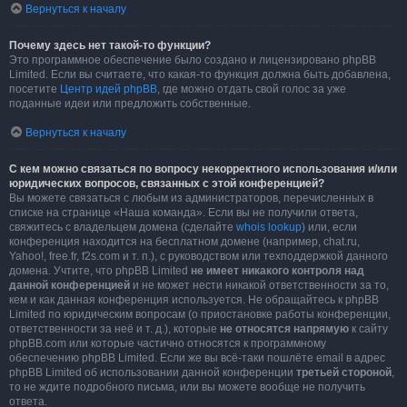
Вернуться к началу
Почему здесь нет такой-то функции?
Это программное обеспечение было создано и лицензировано phpBB
Limited. Если вы считаете, что какая-то функция должна быть добавлена,
посетите
Центр идей phpBB
, где можно отдать свой голос за уже
поданные идеи или предложить собственные.
Вернуться к началу
С кем можно связаться по вопросу некорректного использования и/или
юридических вопросов, связанных с этой конференцией?
Вы можете связаться с любым из администраторов, перечисленных в
списке на странице «Наша команда». Если вы не получили ответа,
свяжитесь с владельцем домена (сделайте
whois lookup
) или, если
конференция находится на бесплатном домене (например, chat.ru,
Yahoo!, free.fr, f2s.com и т. п.), с руководством или техподдержкой данного
домена. Учтите, что phpBB Limited
не имеет никакого контроля над
данной конференцией
и не может нести никакой ответственности за то,
кем и как данная конференция используется. Не обращайтесь к phpBB
Limited по юридическим вопросам (о приостановке работы конференции,
ответственности за неё и т. д.), которые
не относятся напрямую
к сайту
phpBB.com или которые частично относятся к программному
обеспечению phpBB Limited. Если же вы всё-таки пошлёте email в адрес
phpBB Limited об использовании данной конференции
третьей стороной
,
то не ждите подробного письма, или вы можете вообще не получить
ответа.