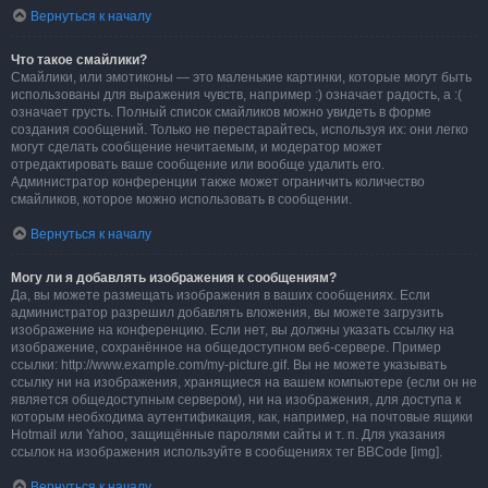
Вернуться к началу
Что такое смайлики?
Смайлики, или эмотиконы — это маленькие картинки, которые могут быть
использованы для выражения чувств, например :) означает радость, а :(
означает грусть. Полный список смайликов можно увидеть в форме
создания сообщений. Только не перестарайтесь, используя их: они легко
могут сделать сообщение нечитаемым, и модератор может
отредактировать ваше сообщение или вообще удалить его.
Администратор конференции также может ограничить количество
смайликов, которое можно использовать в сообщении.
Вернуться к началу
Могу ли я добавлять изображения к сообщениям?
Да, вы можете размещать изображения в ваших сообщениях. Если
администратор разрешил добавлять вложения, вы можете загрузить
изображение на конференцию. Если нет, вы должны указать ссылку на
изображение, сохранённое на общедоступном веб-сервере. Пример
ссылки: http://www.example.com/my-picture.gif. Вы не можете указывать
ссылку ни на изображения, хранящиеся на вашем компьютере (если он не
является общедоступным сервером), ни на изображения, для доступа к
которым необходима аутентификация, как, например, на почтовые ящики
Hotmail или Yahoo, защищённые паролями сайты и т. п. Для указания
ссылок на изображения используйте в сообщениях тег BBCode [img].
Вернуться к началу