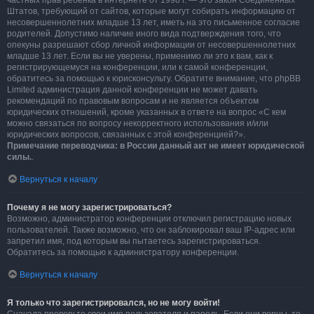
частных прав ребёнка в интернете от 1998 г. — это закон Соединённых
Штатов, требующий от сайтов, которые могут собирать информацию от
несовершеннолетних младше 13 лет, иметь на это письменное согласие
родителей. Допустимо наличие иного вида подтверждения того, что
опекуны разрешают сбор личной информации от несовершеннолетних
младше 13 лет. Если вы не уверены, применимо ли это к вам, как к
регистрирующемуся на конференции, или к самой конференции,
обратитесь за помощью к юрисконсульту. Обратите внимание, что phpBB
Limited администрация данной конференции не может давать
рекомендаций по правовым вопросам и не является объектом
юридических отношений, кроме указанных в ответе на вопрос «С кем
можно связаться по вопросу некорректного использования и/или
юридических вопросов, связанных с этой конференцией?».
Примечание переводчика: в России данный акт не имеет юридической
силы.
.
Вернуться к началу
Почему я не могу зарегистрироваться?
Возможно, администратор конференции отключил регистрацию новых
пользователей. Также возможно, что он заблокировал ваш IP-адрес или
запретил имя, под которым вы пытаетесь зарегистрироваться.
Обратитесь за помощью к администратору конференции.
Вернуться к началу
Я только что зарегистрировался, но не могу войти!