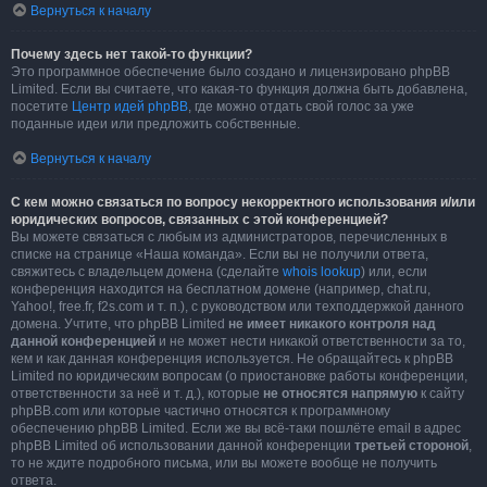
Вернуться к началу
Почему здесь нет такой-то функции?
Это программное обеспечение было создано и лицензировано phpBB
Limited. Если вы считаете, что какая-то функция должна быть добавлена,
посетите
Центр идей phpBB
, где можно отдать свой голос за уже
поданные идеи или предложить собственные.
Вернуться к началу
С кем можно связаться по вопросу некорректного использования и/или
юридических вопросов, связанных с этой конференцией?
Вы можете связаться с любым из администраторов, перечисленных в
списке на странице «Наша команда». Если вы не получили ответа,
свяжитесь с владельцем домена (сделайте
whois lookup
) или, если
конференция находится на бесплатном домене (например, chat.ru,
Yahoo!, free.fr, f2s.com и т. п.), с руководством или техподдержкой данного
домена. Учтите, что phpBB Limited
не имеет никакого контроля над
данной конференцией
и не может нести никакой ответственности за то,
кем и как данная конференция используется. Не обращайтесь к phpBB
Limited по юридическим вопросам (о приостановке работы конференции,
ответственности за неё и т. д.), которые
не относятся напрямую
к сайту
phpBB.com или которые частично относятся к программному
обеспечению phpBB Limited. Если же вы всё-таки пошлёте email в адрес
phpBB Limited об использовании данной конференции
третьей стороной
,
то не ждите подробного письма, или вы можете вообще не получить
ответа.