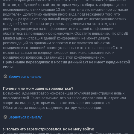
частных прав ребёнка в интернете от 1998 г. — это закон Соединённых
Штатов, требующий от сайтов, которые могут собирать информацию от
несовершеннолетних младше 13 лет, иметь на это письменное согласие
родителей. Допустимо наличие иного вида подтверждения того, что
опекуны разрешают сбор личной информации от несовершеннолетних
младше 13 лет. Если вы не уверены, применимо ли это к вам, как к
регистрирующемуся на конференции, или к самой конференции,
обратитесь за помощью к юрисконсульту. Обратите внимание, что phpBB
Limited администрация данной конференции не может давать
рекомендаций по правовым вопросам и не является объектом
юридических отношений, кроме указанных в ответе на вопрос «С кем
можно связаться по вопросу некорректного использования и/или
юридических вопросов, связанных с этой конференцией?».
Примечание переводчика: в России данный акт не имеет юридической
силы.
.
Вернуться к началу
Почему я не могу зарегистрироваться?
Возможно, администратор конференции отключил регистрацию новых
пользователей. Также возможно, что он заблокировал ваш IP-адрес или
запретил имя, под которым вы пытаетесь зарегистрироваться.
Обратитесь за помощью к администратору конференции.
Вернуться к началу
Я только что зарегистрировался, но не могу войти!