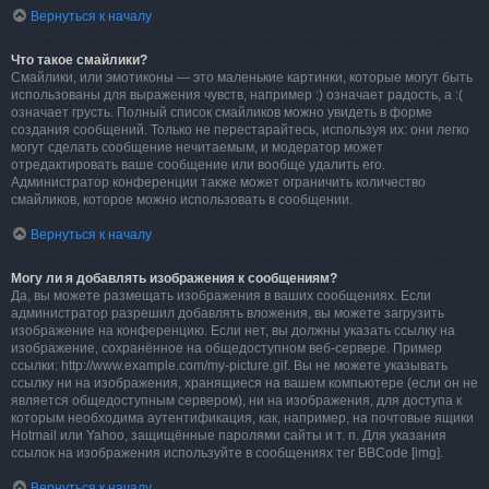
Вернуться к началу
Что такое смайлики?
Смайлики, или эмотиконы — это маленькие картинки, которые могут быть
использованы для выражения чувств, например :) означает радость, а :(
означает грусть. Полный список смайликов можно увидеть в форме
создания сообщений. Только не перестарайтесь, используя их: они легко
могут сделать сообщение нечитаемым, и модератор может
отредактировать ваше сообщение или вообще удалить его.
Администратор конференции также может ограничить количество
смайликов, которое можно использовать в сообщении.
Вернуться к началу
Могу ли я добавлять изображения к сообщениям?
Да, вы можете размещать изображения в ваших сообщениях. Если
администратор разрешил добавлять вложения, вы можете загрузить
изображение на конференцию. Если нет, вы должны указать ссылку на
изображение, сохранённое на общедоступном веб-сервере. Пример
ссылки: http://www.example.com/my-picture.gif. Вы не можете указывать
ссылку ни на изображения, хранящиеся на вашем компьютере (если он не
является общедоступным сервером), ни на изображения, для доступа к
которым необходима аутентификация, как, например, на почтовые ящики
Hotmail или Yahoo, защищённые паролями сайты и т. п. Для указания
ссылок на изображения используйте в сообщениях тег BBCode [img].
Вернуться к началу