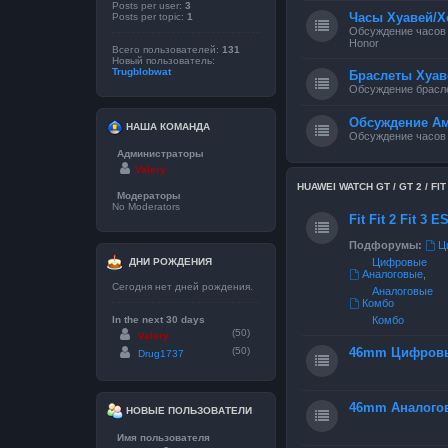
Posts per user:
3
Часы Хуавей/Х
Posts per topic:
1
Обсуждение часов 
Honor
Всего пользователей:
131
Новый пользователь:
Trugblobwat
Браслеты Хуав
Обсуждение брасле
Обсуждение А
НАША КОМАНДА
Обсуждение часов
Администраторы
Valery
HUAWEI WATCH GT / GT 2 / FIT / 
Модераторы
No Moderators
Fit Fit 2 Fit 3 
Подфорумы:
Ц
ДНИ РОЖДЕНИЯ
Цифровые
Аналоговые
,
Сегодня нет дней рождения.
Аналоговые
Комбо
In the next 30 days
Комбо
(50)
Valery
(50)
46mm Цифров
Drug1737
46mm Аналого
НОВЫЕ ПОЛЬЗОВАТЕЛИ
Имя пользователя