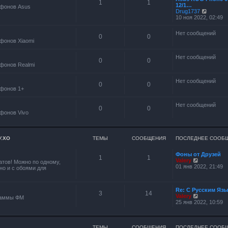
1
1
м
12/1…
б
фонов Asus
у
П
Drug1737
щ
с
е
10 ноя 2022, 02:49
е
о
р
н
о
е
и
Нет сообщений
б
й
ю
0
0
щ
фонов Xiaomi
т
е
и
н
к
Нет сообщений
и
п
0
0
ю
фонов Realmi
о
с
л
Нет сообщений
0
0
е
фонов 1+
д
н
е
Нет сообщений
0
0
м
фонов Vivo
у
с
о
о
У.ХО
ТЕМЫ
СООБЩЕНИЯ
ПОСЛЕДНЕЕ СООБ
б
щ
е
Фоны от Друзей
1
1
н
П
Valery
тов! Можно по одному,
и
е
01 янв 2022, 21:49
но и с обоями для
ю
р
е
й
Re: С Русским Яз
т
3
14
П
Valery
и
раммы ФМ
е
25 янв 2022, 10:59
к
р
п
е
о
й
с
т
л
ТЕМЫ
СООБЩЕНИЯ
ПОСЛЕДНЕЕ СООБ