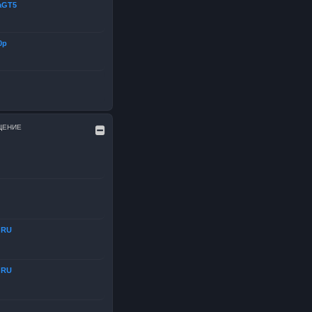
aGT5
0р
ЩЕНИЕ
dRU
dRU