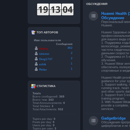
ОБСУЖДЕНМЯ
Huawei Health (
Обсуждение
Персональный мене
Huawei.
Huawei Здоровье о
ТОП АВТОРОВ
профессиональное
для вашего вида сп
Имя пользователя
1. Поддержка ходьб
Сообщения
велосипеде, режим
362
Valery
частота сердечных
2
данными скорости 
Unicron
2. Поддержка от 5
2
Drug1737
обучения.
1
3. Huawei Wear ин
ezhik
обеспечить полну
1
Relax
спортивные и меди
Huawei Health provi
guidance for your sp
1. Support walking, 
СТАТИСТИКА
running track, heart 
and other sports dat
Totals
2. Support from 5 k
Всего сообщений:
369
training program.
Всего тем:
343
3. With Huawei Wear 
Total Announcements:
0
provide a complete, 
Total Stickies:
3
services.
Total Attachments:
932
Gadgetbridge
Topics per day:
0
Posts per day:
0
Обсуждения прогр
Users per day:
0
циферблатов и не т
Topics per user:
3