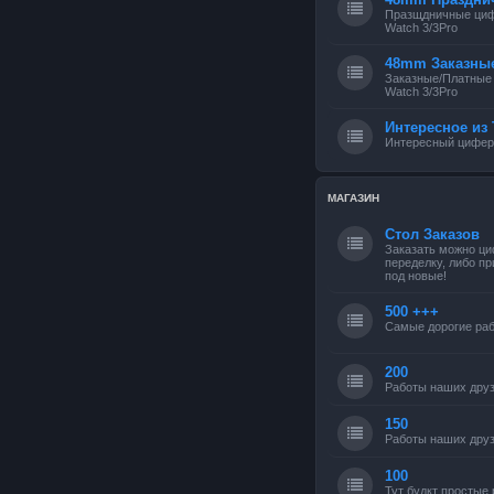
Празщдничные циф
Watch 3/3Pro
48mm Заказны
Заказные/Платные
Watch 3/3Pro
Интересное из 
Интересный циферб
МАГАЗИН
Стол Заказов
Заказать можно ци
переделку, либо п
под новые!
500 +++
Самые дорогие раб
200
Работы наших друз
150
Работы наших друз
100
Тут будкт простые