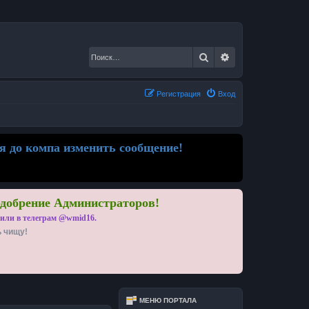
Поиск
Расширенный по
Регистрация
Вход
я до компа изменить сообщение!
одобрение Администраторов!
 или в телеграм @wmid16.
ь чищу!
МЕНЮ ПОРТАЛА