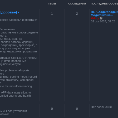
ТЕМЫ
СООБЩЕНИЯ
ПОСЛЕДНЕЕ СООБ
Здоровье) -
Re: Gadgetbridge 
1
2
Модификаци…
П
Valery
джер здоровья и спорта от
е
02 окт 2024, 08:02
р
е
беспечивает
й
 спортивное сопровождение
т
орта.
и
ы, бега, езды на
к
 записи беговой дорожки,
п
 сокращений, траекторию, с
о
и других видов спорта.
с
 км до марафона программы
л
е
теграция данных APP, чтобы
д
ю унифицированные
н
цинские услуги.
е
м
des professional sports
у
ort.
с
running, cycling mode, record
о
rate, trajectory, with speed
о
a.
б
m to the marathon running
щ
е
APP data integration, to
н
unified sports and health
и
ю
Нет сообщений
0
0
аммы для установки
олько!