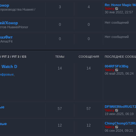
онор
Re: Honor Magic W
3
4
П
Valery
производства Huawei /
е
30 янв 2022, 22:57
р
е
ей/Хонор
Нет сообщений
й
0
0
т
тов Huawei/Honor
и
к
мазФит
Нет сообщений
п
0
0
о
 AmazFit
с
л
е
д
FIT 2 / FIT 3 / ES
ТЕМЫ
СООБЩЕНИЯ
ПОСЛЕДНЕЕ СООБ
н
е
ES Watch D
004RFSFit3Big
м
14
14
П
Valery
у
е
06 май 2025, 06:24
с
ифровые
,
р
о
е
о
й
б
т
щ
и
е
к
н
п
и
о
ю
с
ые
DFW603ModRUGT
57
57
л
П
Valery
е
е
19 июн 2025, 06:19
д
р
н
е
вые
ChingChongGT2R
е
й
12
12
П
Valery
м
т
е
06 сен 2024, 09:21
у
и
р
с
к