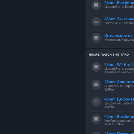
46mm Комбини
Циферблаты Комб
46mm Заказны
Платные и Заказн
Интересное из 
Интересный циферб
HUAWEI WATCH 3-4/3-4PRO
48mm W4 Pro Т
Циферблаты создан
режима на часах Hu
48mm Аналого
Аналоговые цифер
3/3Pro
48mm Цифров
Цифровые цифербл
3/3Pro
48mm Комбин
Комбинированые ц
Watch 3/3Pro
48mm Праздни