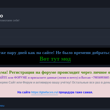
io
 помогаем себе!
же пару дней как на сайте! Не было времени добратьс
Вот тут мод
ма! Регистрация на форуме происходит через личное 
АЙТЕ или ФОРУМЕ и присылаете данные (логин и почту) в Ватсап +79056993605
еряю Сайт или Форум и активирую вашу учётку! Остальные все раз в ден
На сайте
https://gtwfaces.ru/
процедура таже самая.
емы