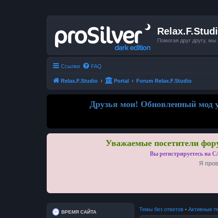
Relax.F.Stud
Помогая друг другу, мы
Ссылки
FAQ
Relax.F.Studio
Portal
Forum Relax.F.Studio
Друзья мои! Обновленный мод у
Уважаемые посетители фору
Вы регистрируетесь на С
Я пров
Темы без ответов
•
Активные т
ВРЕМЯ САЙТА