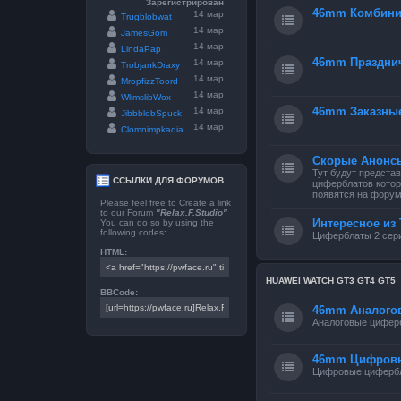
Зарегистрирован
46mm Комбини
14 мар
Trugblobwat
14 мар
JamesGom
14 мар
LindaPap
46mm Праздни
14 мар
TrobjankDraxy
14 мар
MropfizzToord
14 мар
WlimslibWox
46mm Заказны
14 мар
JibbblobSpuck
14 мар
Clomnimpkadia
Скорые Анонс
Тут будут предста
ССЫЛКИ ДЛЯ ФОРУМОВ
циферблатов котор
появятся на форум
Please feel free to Create a link
to our Forum
"Relax.F.Studio"
Интересное из 
You can do so by using the
following codes:
Циферблаты 2 сери
HTML:
HUAWEI WATCH GT3 GT4 GT5
BBCode:
46mm Аналого
Аналоговые цифер
46mm Цифров
Цифровые циферб