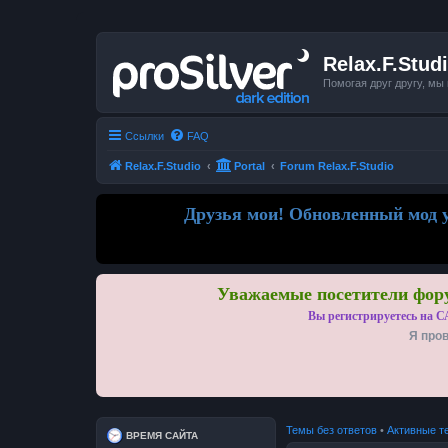
Relax.F.Stud
Помогая друг другу, мы
Ссылки
FAQ
Relax.F.Studio
Portal
Forum Relax.F.Studio
Друзья мои! Обновленный мод у
Уважаемые посетители фору
Вы регистрируетесь на С
Я пров
Темы без ответов
•
Активные т
ВРЕМЯ САЙТА