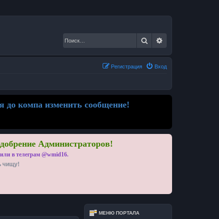
Поиск
Расширенный по
Регистрация
Вход
я до компа изменить сообщение!
одобрение Администраторов!
 или в телеграм @wmid16.
ь чищу!
МЕНЮ ПОРТАЛА