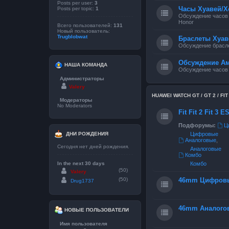
Posts per user:
3
Часы Хуавей/Х
Posts per topic:
1
Обсуждение часов 
Honor
Всего пользователей:
131
Новый пользователь:
Trugblobwat
Браслеты Хуав
Обсуждение брасле
Обсуждение А
НАША КОМАНДА
Обсуждение часов
Администраторы
Valery
HUAWEI WATCH GT / GT 2 / FIT / 
Модераторы
No Moderators
Fit Fit 2 Fit 3 
Подфорумы:
Ц
ДНИ РОЖДЕНИЯ
Цифровые
Аналоговые
,
Сегодня нет дней рождения.
Аналоговые
Комбо
In the next 30 days
Комбо
(50)
Valery
(50)
46mm Цифров
Drug1737
46mm Аналого
НОВЫЕ ПОЛЬЗОВАТЕЛИ
Имя пользователя