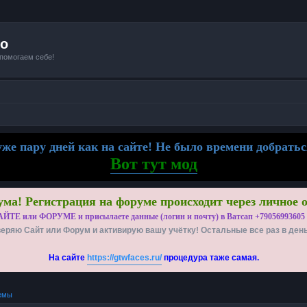
io
 помогаем себе!
же пару дней как на сайте! Не было времени добратьс
Вот тут мод
ма! Регистрация на форуме происходит через личное 
АЙТЕ или ФОРУМЕ и присылаете данные (логин и почту) в Ватсап +79056993605
еряю Сайт или Форум и активирую вашу учётку! Остальные все раз в ден
На сайте
https://gtwfaces.ru/
процедура таже самая.
емы