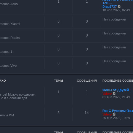
1
1
м
12/1…
б
фонов Asus
у
П
Drug1737
щ
с
е
10 ноя 2022, 02:49
е
о
р
н
о
е
и
Нет сообщений
б
й
ю
0
0
щ
фонов Xiaomi
т
е
и
н
к
Нет сообщений
и
п
0
0
ю
фонов Realmi
о
с
л
Нет сообщений
0
0
е
фонов 1+
д
н
е
Нет сообщений
0
0
м
фонов Vivo
у
с
о
о
У.ХО
ТЕМЫ
СООБЩЕНИЯ
ПОСЛЕДНЕЕ СООБ
б
щ
е
Фоны от Друзей
1
1
н
П
Valery
тов! Можно по одному,
и
е
01 янв 2022, 21:49
но и с обоями для
ю
р
е
й
Re: С Русским Яз
т
3
14
П
Valery
и
раммы ФМ
е
25 янв 2022, 10:59
к
р
п
е
о
й
с
т
л
ТЕМЫ
СООБЩЕНИЯ
ПОСЛЕДНЕЕ СООБ