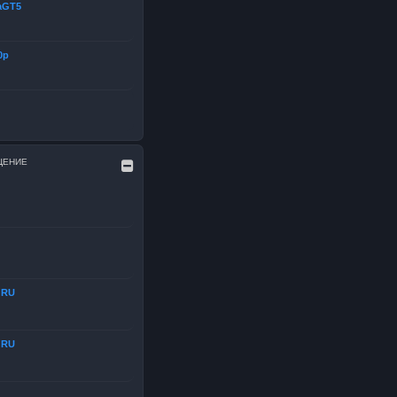
aGT5
0р
ЩЕНИЕ
dRU
dRU