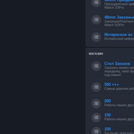
Празщдничные циф
Watch 3/3Pro
48mm Заказны
Заказные/Платные
Watch 3/3Pro
Интересное из 
Интересный циферб
МАГАЗИН
Стол Заказов
Заказать можно ци
переделку, либо п
под новые!
500 +++
Самые дорогие раб
200
Работы наших друз
150
Работы наших друз
100
Тут будкт простые