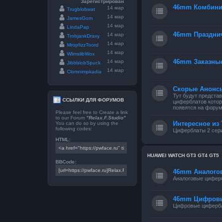
Зарегистрирован
46mm Комбини
14 мар
Trugblobwat
14 мар
JamesGom
14 мар
LindaPap
46mm Праздни
14 мар
TrobjankDraxy
14 мар
MropfizzToord
14 мар
WlimslibWox
46mm Заказны
14 мар
JibbblobSpuck
14 мар
Clomnimpkadia
Скорые Анонс
Тут будут предста
ССЫЛКИ ДЛЯ ФОРУМОВ
циферблатов котор
появятся на форум
Please feel free to Create a link
to our Forum
"Relax.F.Studio"
Интересное из 
You can do so by using the
following codes:
Циферблаты 2 сери
HTML:
HUAWEI WATCH GT3 GT4 GT5
BBCode:
46mm Аналого
Аналоговые цифер
46mm Цифров
Цифровые циферб