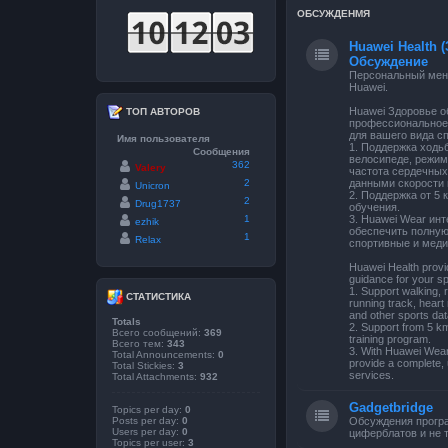
ОБСУЖДЕНМЯ
Huawei Health (
Обсуждение
Персональный мене
Huawei.
Huawei Здоровье о
ТОП АВТОРОВ
профессиональное
для вашего вида сп
Имя пользователя
1. Поддержка ходьб
Сообщения
велосипеде, режим
362
Valery
частота сердечных
2
данными скорости 
Unicron
2. Поддержка от 5
2
Drug1737
обучения.
1
3. Huawei Wear ин
ezhik
обеспечить полну
1
Relax
спортивные и меди
Huawei Health provi
guidance for your sp
1. Support walking, 
СТАТИСТИКА
running track, heart 
and other sports dat
Totals
2. Support from 5 k
Всего сообщений:
369
training program.
Всего тем:
343
3. With Huawei Wear 
Total Announcements:
0
provide a complete, 
Total Stickies:
3
services.
Total Attachments:
932
Gadgetbridge
Topics per day:
0
Posts per day:
0
Обсуждения прогр
Users per day:
0
циферблатов и не т
Topics per user:
3