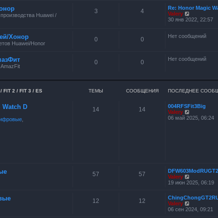
онор
Re: Honor Magic W
3
4
П
Valery
производства Huawei /
е
30 янв 2022, 22:57
р
е
ей/Хонор
Нет сообщений
й
0
0
т
тов Huawei/Honor
и
к
мазФит
Нет сообщений
п
0
0
о
 AmazFit
с
л
е
д
FIT 2 / FIT 3 / ES
ТЕМЫ
СООБЩЕНИЯ
ПОСЛЕДНЕЕ СООБ
н
е
ES Watch D
004RFSFit3Big
м
14
14
П
Valery
у
е
06 май 2025, 06:24
с
ифровые
,
р
о
е
о
й
б
т
щ
и
е
к
н
п
и
о
ю
с
ые
DFW603ModRUGT
57
57
л
П
Valery
е
е
19 июн 2025, 06:19
д
р
н
е
вые
ChingChongGT2R
е
й
12
12
П
Valery
м
т
е
06 сен 2024, 09:21
у
и
р
с
к