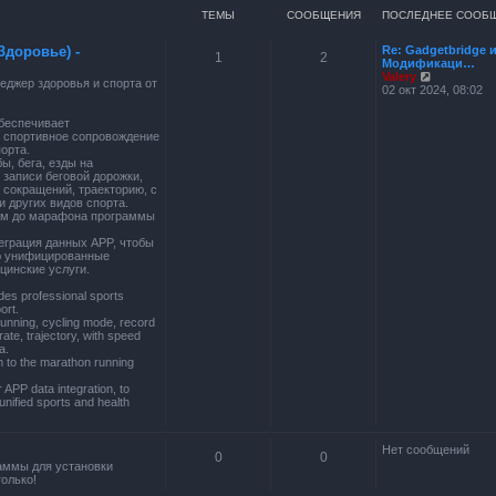
ТЕМЫ
СООБЩЕНИЯ
ПОСЛЕДНЕЕ СООБ
Здоровье) -
Re: Gadgetbridge 
1
2
Модификаци…
П
Valery
джер здоровья и спорта от
е
02 окт 2024, 08:02
р
е
беспечивает
й
 спортивное сопровождение
т
орта.
и
ы, бега, езды на
к
 записи беговой дорожки,
п
 сокращений, траекторию, с
о
и других видов спорта.
с
 км до марафона программы
л
е
теграция данных APP, чтобы
д
ю унифицированные
н
цинские услуги.
е
м
des professional sports
у
ort.
с
running, cycling mode, record
о
rate, trajectory, with speed
о
a.
б
m to the marathon running
щ
е
APP data integration, to
н
unified sports and health
и
ю
Нет сообщений
0
0
аммы для установки
олько!