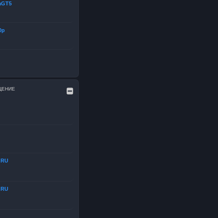
aGT5
0р
ЩЕНИЕ
dRU
dRU