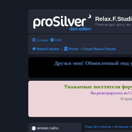
Relax.F.Stud
Помогая друг другу, мы
Ссылки
FAQ
Relax.F.Studio
Portal
Forum Relax.F.Studio
Друзья мои! Обновленный мод у
Уважаемые посетители фору
Вы регистрируетесь на С
Я пров
Темы без ответов
•
Активные т
ВРЕМЯ САЙТА