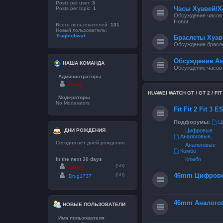
Posts per user:
3
Часы Хуавей/Х
Posts per topic:
1
Обсуждение часов 
Honor
Всего пользователей:
131
Новый пользователь:
Trugblobwat
Браслеты Хуав
Обсуждение брасле
Обсуждение А
НАША КОМАНДА
Обсуждение часов
Администраторы
Valery
HUAWEI WATCH GT / GT 2 / FIT / 
Модераторы
No Moderators
Fit Fit 2 Fit 3 
Подфорумы:
Ц
ДНИ РОЖДЕНИЯ
Цифровые
Аналоговые
,
Сегодня нет дней рождения.
Аналоговые
Комбо
In the next 30 days
Комбо
(50)
Valery
(50)
46mm Цифров
Drug1737
46mm Аналого
НОВЫЕ ПОЛЬЗОВАТЕЛИ
Имя пользователя