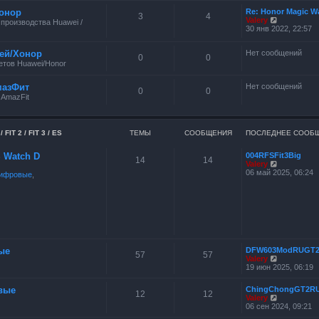
онор
Re: Honor Magic W
3
4
П
Valery
производства Huawei /
е
30 янв 2022, 22:57
р
е
ей/Хонор
Нет сообщений
й
0
0
т
тов Huawei/Honor
и
к
мазФит
Нет сообщений
п
0
0
о
 AmazFit
с
л
е
д
FIT 2 / FIT 3 / ES
ТЕМЫ
СООБЩЕНИЯ
ПОСЛЕДНЕЕ СООБ
н
е
ES Watch D
004RFSFit3Big
м
14
14
П
Valery
у
е
06 май 2025, 06:24
с
ифровые
,
р
о
е
о
й
б
т
щ
и
е
к
н
п
и
о
ю
с
ые
DFW603ModRUGT
57
57
л
П
Valery
е
е
19 июн 2025, 06:19
д
р
н
е
вые
ChingChongGT2R
е
й
12
12
П
Valery
м
т
е
06 сен 2024, 09:21
у
и
р
с
к