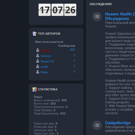
ОБСУЖДЕНМЯ
Huawei Health (
Обсуждение
Персональный мене
Huawei.
Huawei Здоровье о
ТОП АВТОРОВ
профессиональное
для вашего вида сп
Имя пользователя
1. Поддержка ходьб
Сообщения
велосипеде, режим
362
Valery
частота сердечных
2
данными скорости 
Unicron
2. Поддержка от 5
2
Drug1737
обучения.
1
3. Huawei Wear ин
ezhik
обеспечить полну
1
Relax
спортивные и меди
Huawei Health provi
guidance for your sp
1. Support walking, 
СТАТИСТИКА
running track, heart 
and other sports dat
Totals
2. Support from 5 k
Всего сообщений:
369
training program.
Всего тем:
343
3. With Huawei Wear 
Total Announcements:
0
provide a complete, 
Total Stickies:
3
services.
Total Attachments:
932
Gadgetbridge
Topics per day:
0
Posts per day:
0
Обсуждения прогр
Users per day:
0
циферблатов и не т
Topics per user:
3