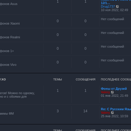
1
1
м
12/1…
б
фонов Asus
у
П
Drug1737
щ
с
е
10 ноя 2022, 02:49
е
о
р
н
о
е
и
Нет сообщений
б
й
ю
0
0
щ
фонов Xiaomi
т
е
и
н
к
Нет сообщений
и
п
0
0
ю
фонов Realmi
о
с
л
Нет сообщений
0
0
е
фонов 1+
д
н
е
Нет сообщений
0
0
м
фонов Vivo
у
с
о
о
У.ХО
ТЕМЫ
СООБЩЕНИЯ
ПОСЛЕДНЕЕ СООБ
б
щ
е
Фоны от Друзей
1
1
н
П
Valery
тов! Можно по одному,
и
е
01 янв 2022, 21:49
но и с обоями для
ю
р
е
й
Re: С Русским Яз
т
3
14
П
Valery
и
раммы ФМ
е
25 янв 2022, 10:59
к
р
п
е
о
й
с
т
л
ТЕМЫ
СООБЩЕНИЯ
ПОСЛЕДНЕЕ СООБ