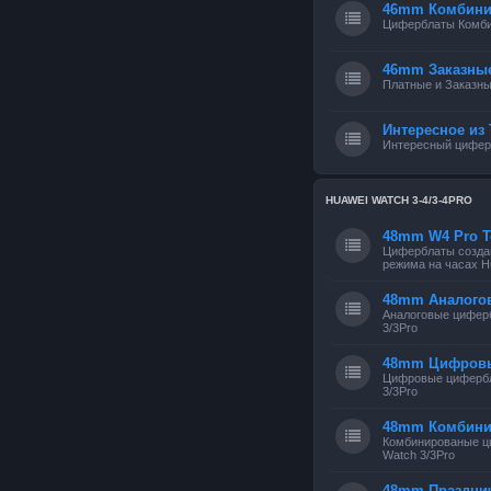
46mm Комбини
Циферблаты Комб
46mm Заказны
Платные и Заказн
Интересное из 
Интересный циферб
HUAWEI WATCH 3-4/3-4PRO
48mm W4 Pro Т
Циферблаты создан
режима на часах Hu
48mm Аналого
Аналоговые цифер
3/3Pro
48mm Цифров
Цифровые цифербл
3/3Pro
48mm Комбин
Комбинированые ц
Watch 3/3Pro
48mm Праздни