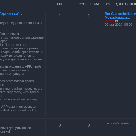
ТЕМЫ
СООБЩЕНИЯ
ПОСЛЕДНЕЕ СООБ
Здоровье) -
Re: Gadgetbridge 
1
2
Модификаци…
П
Valery
джер здоровья и спорта от
е
02 окт 2024, 08:02
р
е
беспечивает
й
 спортивное сопровождение
т
орта.
и
ы, бега, езды на
к
 записи беговой дорожки,
п
 сокращений, траекторию, с
о
и других видов спорта.
с
 км до марафона программы
л
е
теграция данных APP, чтобы
д
ю унифицированные
н
цинские услуги.
е
м
des professional sports
у
ort.
с
running, cycling mode, record
о
rate, trajectory, with speed
о
a.
б
m to the marathon running
щ
е
APP data integration, to
н
unified sports and health
и
ю
Нет сообщений
0
0
аммы для установки
олько!