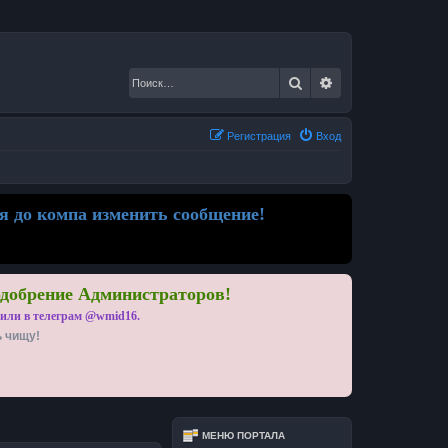
Поиск
Расширенный по
Регистрация
Вход
я до компа изменить сообщение!
одобрение Администраторов!
 или в телеграм @wmid16.
ь чищу!
МЕНЮ ПОРТАЛА