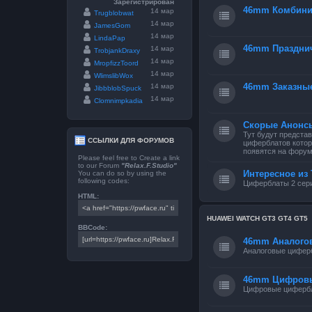
Зарегистрирован
46mm Комбини
14 мар
Trugblobwat
14 мар
JamesGom
14 мар
LindaPap
46mm Праздни
14 мар
TrobjankDraxy
14 мар
MropfizzToord
14 мар
WlimslibWox
46mm Заказны
14 мар
JibbblobSpuck
14 мар
Clomnimpkadia
Скорые Анонс
Тут будут предста
ССЫЛКИ ДЛЯ ФОРУМОВ
циферблатов котор
появятся на форум
Please feel free to Create a link
to our Forum
"Relax.F.Studio"
Интересное из 
You can do so by using the
following codes:
Циферблаты 2 сери
HTML:
HUAWEI WATCH GT3 GT4 GT5
BBCode:
46mm Аналого
Аналоговые цифер
46mm Цифров
Цифровые циферб