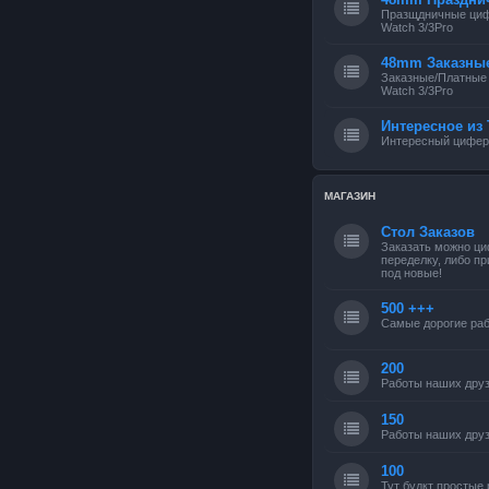
Празщдничные циф
Watch 3/3Pro
48mm Заказны
Заказные/Платные
Watch 3/3Pro
Интересное из 
Интересный циферб
МАГАЗИН
Стол Заказов
Заказать можно ци
переделку, либо п
под новые!
500 +++
Самые дорогие раб
200
Работы наших друз
150
Работы наших друз
100
Тут будкт простые