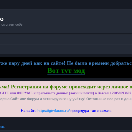
io
 помогаем себе!
же пару дней как на сайте! Не было времени добратьс
Вот тут мод
ма! Регистрация на форуме происходит через личное 
АЙТЕ или ФОРУМЕ и присылаете данные (логин и почту) в Ватсап +79056993605
еряю Сайт или Форум и активирую вашу учётку! Остальные все раз в ден
На сайте
https://gtwfaces.ru/
процедура таже самая.
емы