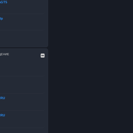
aGT5
0р
ЩЕНИЕ
dRU
dRU