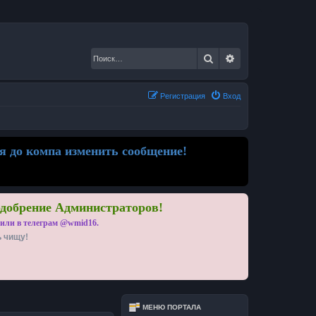
Поиск
Расширенный по
Регистрация
Вход
я до компа изменить сообщение!
одобрение Администраторов!
 или в телеграм @wmid16.
ь чищу!
МЕНЮ ПОРТАЛА