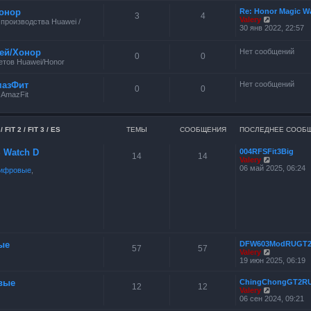
онор
Re: Honor Magic W
3
4
П
Valery
производства Huawei /
е
30 янв 2022, 22:57
р
е
ей/Хонор
Нет сообщений
й
0
0
т
тов Huawei/Honor
и
к
мазФит
Нет сообщений
п
0
0
о
 AmazFit
с
л
е
д
FIT 2 / FIT 3 / ES
ТЕМЫ
СООБЩЕНИЯ
ПОСЛЕДНЕЕ СООБ
н
е
ES Watch D
004RFSFit3Big
м
14
14
П
Valery
у
е
06 май 2025, 06:24
с
ифровые
,
р
о
е
о
й
б
т
щ
и
е
к
н
п
и
о
ю
с
ые
DFW603ModRUGT
57
57
л
П
Valery
е
е
19 июн 2025, 06:19
д
р
н
е
вые
ChingChongGT2R
е
й
12
12
П
Valery
м
т
е
06 сен 2024, 09:21
у
и
р
с
к