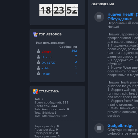
ОБСУЖДЕНМЯ
Huawei Health (
Обсуждение
Персональный мене
Huawei.
Huawei Здоровье о
ТОП АВТОРОВ
профессиональное
для вашего вида сп
Имя пользователя
1. Поддержка ходьб
Сообщения
велосипеде, режим
362
Valery
частота сердечных
2
данными скорости 
Unicron
2. Поддержка от 5
2
Drug1737
обучения.
1
3. Huawei Wear ин
ezhik
обеспечить полну
1
Relax
спортивные и меди
Huawei Health provi
guidance for your sp
1. Support walking, 
СТАТИСТИКА
running track, heart 
and other sports dat
Totals
2. Support from 5 k
Всего сообщений:
369
training program.
Всего тем:
343
3. With Huawei Wear 
Total Announcements:
0
provide a complete, 
Total Stickies:
3
services.
Total Attachments:
932
Gadgetbridge
Topics per day:
0
Posts per day:
0
Обсуждения прогр
Users per day:
0
циферблатов и не т
Topics per user:
3