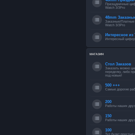
Празщдничные циф
Watch 3/3Pro
48mm Заказны
Заказные/Платные
Watch 3/3Pro
Интересное из 
Интересный циферб
МАГАЗИН
Стол Заказов
Заказать можно ци
переделку, либо п
под новые!
500 +++
Самые дорогие раб
200
Работы наших друз
150
Работы наших друз
100
Тут будкт простые