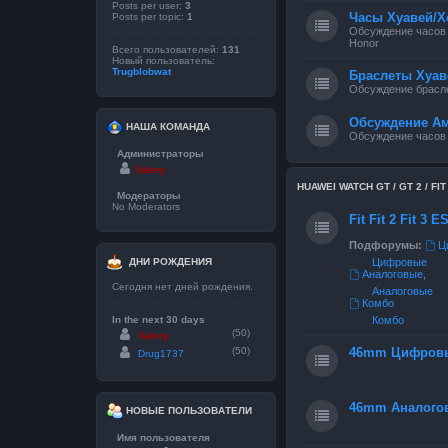
Posts per user:
3
Часы Хуавей/Х
Posts per topic:
1
Обсуждение часов 
Honor
Всего пользователей:
131
Новый пользователь:
Trugblobwat
Браслеты Хуав
Обсуждение брасле
Обсуждение А
НАША КОМАНДА
Обсуждение часов
Администраторы
Valery
HUAWEI WATCH GT / GT 2 / FIT / 
Модераторы
No Moderators
Fit Fit 2 Fit 3 
Подфорумы:
Ц
ДНИ РОЖДЕНИЯ
Цифровые
Аналоговые
,
Сегодня нет дней рождения.
Аналоговые
Комбо
In the next 30 days
Комбо
(50)
Valery
(50)
46mm Цифров
Drug1737
46mm Аналого
НОВЫЕ ПОЛЬЗОВАТЕЛИ
Имя пользователя