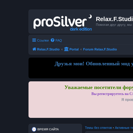
Relax.F.Stud
Помогая друг другу, мы
Ссылки
FAQ
Relax.F.Studio
Portal
Forum Relax.F.Studio
Друзья мои! Обновленный мод у
Уважаемые посетители фору
Вы регистрируетесь на С
Я пров
Темы без ответов
•
Активные т
ВРЕМЯ САЙТА