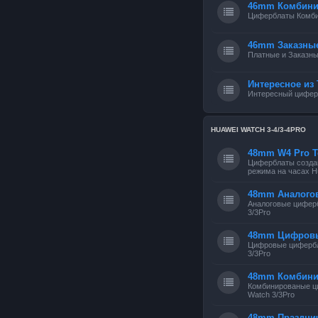
46mm Комбини
Циферблаты Комб
46mm Заказны
Платные и Заказн
Интересное из 
Интересный циферб
HUAWEI WATCH 3-4/3-4PRO
48mm W4 Pro Т
Циферблаты создан
режима на часах Hu
48mm Аналого
Аналоговые цифер
3/3Pro
48mm Цифров
Цифровые цифербл
3/3Pro
48mm Комбин
Комбинированые ц
Watch 3/3Pro
48mm Праздни