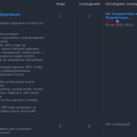
ТЕМЫ
СООБЩЕНИЯ
ПОСЛЕДНЕЕ СООБ
Здоровье) -
Re: Gadgetbridge 
1
2
Модификаци…
П
Valery
джер здоровья и спорта от
е
02 окт 2024, 08:02
р
е
беспечивает
й
 спортивное сопровождение
т
орта.
и
ы, бега, езды на
к
 записи беговой дорожки,
п
 сокращений, траекторию, с
о
и других видов спорта.
с
 км до марафона программы
л
е
теграция данных APP, чтобы
д
ю унифицированные
н
цинские услуги.
е
м
des professional sports
у
ort.
с
running, cycling mode, record
о
rate, trajectory, with speed
о
a.
б
m to the marathon running
щ
е
APP data integration, to
н
unified sports and health
и
ю
Нет сообщений
0
0
аммы для установки
олько!