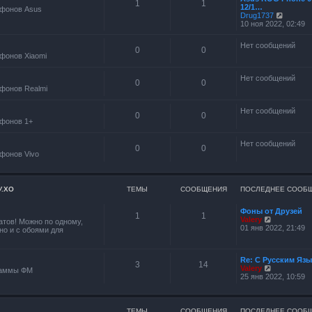
1
1
м
12/1…
б
фонов Asus
у
П
Drug1737
щ
с
е
10 ноя 2022, 02:49
е
о
р
н
о
е
и
Нет сообщений
б
й
ю
0
0
щ
фонов Xiaomi
т
е
и
н
к
Нет сообщений
и
п
0
0
ю
фонов Realmi
о
с
л
Нет сообщений
0
0
е
фонов 1+
д
н
е
Нет сообщений
0
0
м
фонов Vivo
у
с
о
о
У.ХО
ТЕМЫ
СООБЩЕНИЯ
ПОСЛЕДНЕЕ СООБ
б
щ
е
Фоны от Друзей
1
1
н
П
Valery
тов! Можно по одному,
и
е
01 янв 2022, 21:49
но и с обоями для
ю
р
е
й
Re: С Русским Яз
т
3
14
П
Valery
и
раммы ФМ
е
25 янв 2022, 10:59
к
р
п
е
о
й
с
т
л
ТЕМЫ
СООБЩЕНИЯ
ПОСЛЕДНЕЕ СООБ