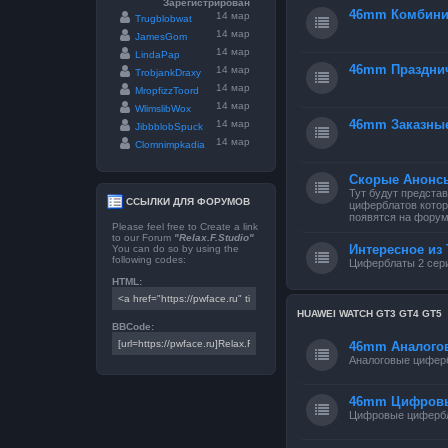
Зарегистрирован
46mm Комбини
14 мар
Trugblobwat
14 мар
JamesGom
14 мар
LindaPap
46mm Праздни
14 мар
TrobjankDraxy
14 мар
MropfizzToord
14 мар
WlimslibWox
46mm Заказны
14 мар
JibbblobSpuck
14 мар
Clomnimpkadia
Скорые Анонс
Тут будут предста
ССЫЛКИ ДЛЯ ФОРУМОВ
циферблатов котор
появятся на форум
Please feel free to Create a link
to our Forum
"Relax.F.Studio"
Интересное из 
You can do so by using the
following codes:
Циферблаты 2 сери
HTML:
HUAWEI WATCH GT3 GT4 GT5
BBCode:
46mm Аналого
Аналоговые цифер
46mm Цифров
Цифровые циферб