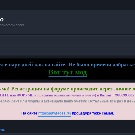
io
 помогаем себе!
же пару дней как на сайте! Не было времени добратьс
Вот тут мод
ма! Регистрация на форуме происходит через личное 
АЙТЕ или ФОРУМЕ и присылаете данные (логин и почту) в Ватсап +79056993605
еряю Сайт или Форум и активирую вашу учётку! Остальные все раз в ден
На сайте
https://gtwfaces.ru/
процедура таже самая.
емы