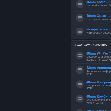
46mm Комбини
Циферблаты Комб
46mm Заказны
Платные и Заказн
Интересное из 
Интересный циферб
HUAWEI WATCH 3-4/3-4PRO
48mm W4 Pro Т
Циферблаты создан
режима на часах Hu
48mm Аналого
Аналоговые цифер
3/3Pro
48mm Цифров
Цифровые цифербл
3/3Pro
48mm Комбин
Комбинированые ц
Watch 3/3Pro
48mm Праздни