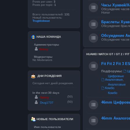
Posts per user:
3
Часы Хуавей/Х
Posts per topic:
1
Обсуждение часов 
Honor
Всего пользователей:
131
Новый пользователь:
Trugblobwat
Браслеты Хуав
Обсуждение брасле
Обсуждение А
НАША КОМАНДА
Обсуждение часов
Администраторы
Valery
HUAWEI WATCH GT / GT 2 / FIT / 
Модераторы
No Moderators
Fit Fit 2 Fit 3 
Подфорумы:
Ц
ДНИ РОЖДЕНИЯ
Цифровые
Аналоговые
,
Сегодня нет дней рождения.
Аналоговые
Комбо
In the next 30 days
Комбо
(50)
Valery
(50)
46mm Цифров
Drug1737
46mm Аналого
НОВЫЕ ПОЛЬЗОВАТЕЛИ
Имя пользователя