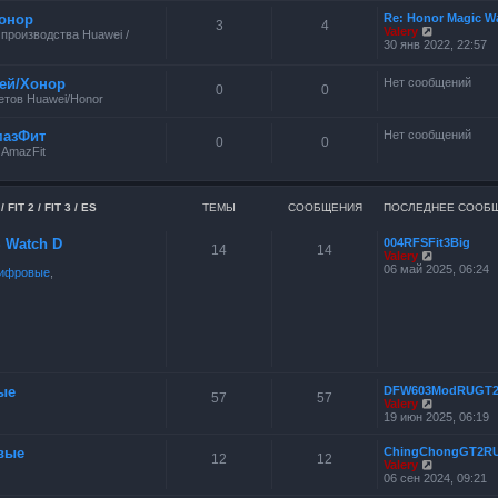
онор
Re: Honor Magic W
3
4
П
Valery
производства Huawei /
е
30 янв 2022, 22:57
р
е
ей/Хонор
Нет сообщений
й
0
0
т
тов Huawei/Honor
и
к
мазФит
Нет сообщений
п
0
0
о
 AmazFit
с
л
е
д
FIT 2 / FIT 3 / ES
ТЕМЫ
СООБЩЕНИЯ
ПОСЛЕДНЕЕ СООБ
н
е
ES Watch D
004RFSFit3Big
м
14
14
П
Valery
у
е
06 май 2025, 06:24
с
ифровые
,
р
о
е
о
й
б
т
щ
и
е
к
н
п
и
о
ю
с
ые
DFW603ModRUGT
57
57
л
П
Valery
е
е
19 июн 2025, 06:19
д
р
н
е
вые
ChingChongGT2R
е
й
12
12
П
Valery
м
т
е
06 сен 2024, 09:21
у
и
р
с
к