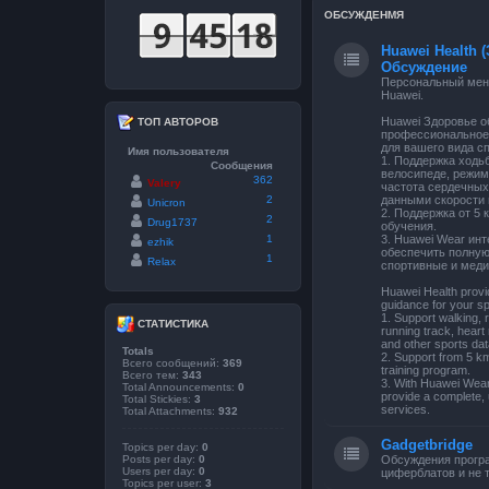
ОБСУЖДЕНМЯ
Huawei Health (
Обсуждение
Персональный мене
Huawei.
Huawei Здоровье о
ТОП АВТОРОВ
профессиональное
для вашего вида сп
Имя пользователя
1. Поддержка ходьб
Сообщения
велосипеде, режим
362
Valery
частота сердечных
2
данными скорости 
Unicron
2. Поддержка от 5
2
Drug1737
обучения.
1
3. Huawei Wear ин
ezhik
обеспечить полну
1
Relax
спортивные и меди
Huawei Health provi
guidance for your sp
1. Support walking, 
СТАТИСТИКА
running track, heart 
and other sports dat
Totals
2. Support from 5 k
Всего сообщений:
369
training program.
Всего тем:
343
3. With Huawei Wear 
Total Announcements:
0
provide a complete, 
Total Stickies:
3
services.
Total Attachments:
932
Gadgetbridge
Topics per day:
0
Posts per day:
0
Обсуждения прогр
Users per day:
0
циферблатов и не т
Topics per user:
3