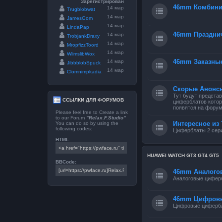
Зарегистрирован
46mm Комбини
14 мар
Trugblobwat
14 мар
JamesGom
14 мар
LindaPap
46mm Праздни
14 мар
TrobjankDraxy
14 мар
MropfizzToord
14 мар
WlimslibWox
46mm Заказны
14 мар
JibbblobSpuck
14 мар
Clomnimpkadia
Скорые Анонс
Тут будут предста
ССЫЛКИ ДЛЯ ФОРУМОВ
циферблатов котор
появятся на форум
Please feel free to Create a link
to our Forum
"Relax.F.Studio"
Интересное из 
You can do so by using the
following codes:
Циферблаты 2 сери
HTML:
HUAWEI WATCH GT3 GT4 GT5
BBCode:
46mm Аналого
Аналоговые цифер
46mm Цифров
Цифровые циферб