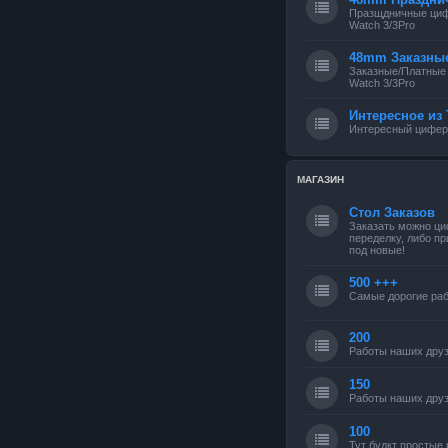
Празщдничные циф
Watch 3/3Pro
48mm Заказны
Заказные/Платные
Watch 3/3Pro
Интересное из 
Интересный циферб
МАГАЗИН
Стол Заказов
Заказать можно ци
переделку, либо п
под новые!
500 +++
Самые дорогие раб
200
Работы наших друз
150
Работы наших друз
100
Тут будкт простые