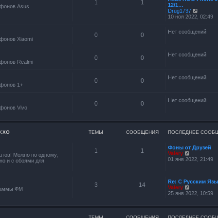
1
1
м
12/1…
б
фонов Asus
у
П
Drug1737
щ
с
е
10 ноя 2022, 02:49
е
о
р
н
о
е
и
Нет сообщений
б
й
ю
0
0
щ
фонов Xiaomi
т
е
и
н
к
Нет сообщений
и
п
0
0
ю
фонов Realmi
о
с
л
Нет сообщений
0
0
е
фонов 1+
д
н
е
Нет сообщений
0
0
м
фонов Vivo
у
с
о
о
У.ХО
ТЕМЫ
СООБЩЕНИЯ
ПОСЛЕДНЕЕ СООБ
б
щ
е
Фоны от Друзей
1
1
н
П
Valery
тов! Можно по одному,
и
е
01 янв 2022, 21:49
но и с обоями для
ю
р
е
й
Re: С Русским Яз
т
3
14
П
Valery
и
раммы ФМ
е
25 янв 2022, 10:59
к
р
п
е
о
й
с
т
л
ТЕМЫ
СООБЩЕНИЯ
ПОСЛЕДНЕЕ СООБ