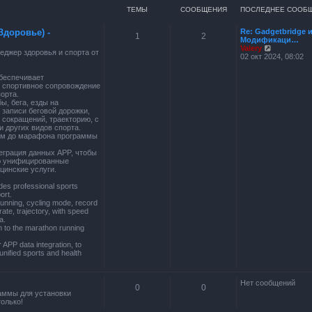
ТЕМЫ
СООБЩЕНИЯ
ПОСЛЕДНЕЕ СООБ
Здоровье) -
Re: Gadgetbridge 
1
2
Модификаци…
П
Valery
джер здоровья и спорта от
е
02 окт 2024, 08:02
р
е
беспечивает
й
 спортивное сопровождение
т
орта.
и
ы, бега, езды на
к
 записи беговой дорожки,
п
 сокращений, траекторию, с
о
и других видов спорта.
с
 км до марафона программы
л
е
теграция данных APP, чтобы
д
ю унифицированные
н
цинские услуги.
е
м
des professional sports
у
ort.
с
running, cycling mode, record
о
rate, trajectory, with speed
о
a.
б
m to the marathon running
щ
е
APP data integration, to
н
unified sports and health
и
ю
Нет сообщений
0
0
аммы для установки
олько!