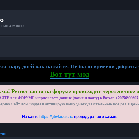
io
 помогаем себе!
же пару дней как на сайте! Не было времени добратьс
Вот тут мод
ма! Регистрация на форуме происходит через личное 
АЙТЕ или ФОРУМЕ и присылаете данные (логин и почту) в Ватсап +79056993605
еряю Сайт или Форум и активирую вашу учётку! Остальные все раз в ден
На сайте
https://gtwfaces.ru/
процедура таже самая.
емы