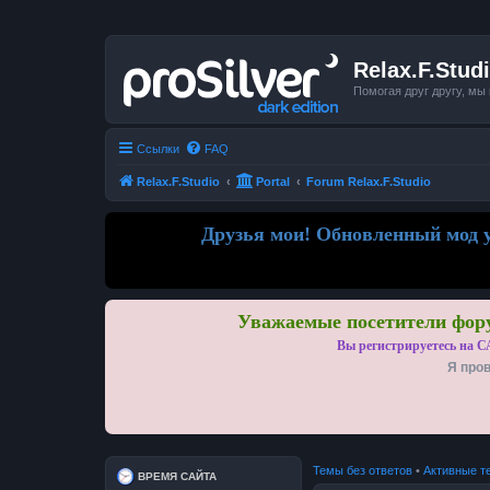
Relax.F.Stud
Помогая друг другу, мы
Ссылки
FAQ
Relax.F.Studio
Portal
Forum Relax.F.Studio
Друзья мои! Обновленный мод у
Уважаемые посетители фору
Вы регистрируетесь на С
Я пров
Темы без ответов
•
Активные т
ВРЕМЯ САЙТА