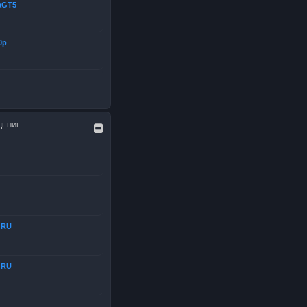
aGT5
0р
ЩЕНИЕ
dRU
dRU