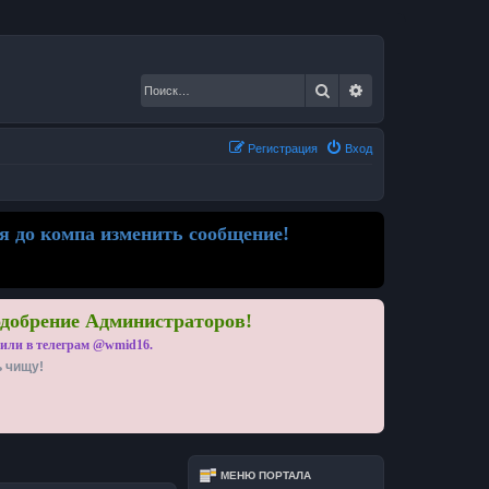
Поиск
Расширенный по
Регистрация
Вход
я до компа изменить сообщение!
одобрение Администраторов!
 или в телеграм @wmid16.
ь чищу!
МЕНЮ ПОРТАЛА