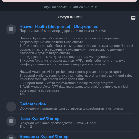
Текущее время: 08 авг 2026, 07:19
Обсужденмя
Huawei Health (Здоровье) - Обсуждение
Персональный менеджер здоровья и спорта от Huawei.
Huawei Здоровье обеспечивает профессиональное спортивное
сопровождение для вашего вида спорта.
1. Поддержка ходьбы, бега, езды на велосипеде, режим записи беговой
дорожки, частота сердечных сокращений, траекторию, с данными
скорости и других видов спорта.
2. Поддержка от 5 км до марафона программы обучения.
3. Huawei Wear интеграция данных APP, чтобы обеспечить полную
унифицированные спортивные и медицинские услуги.
Huawei Health provides professional sports guidance for your sport.
1. Support walking, running, cycling mode, record running track, heart rate,
trajectory, with speed and other sports data.
2. Support from 5 km to the marathon running training program.
3. With Huawei Wear APP data integration, to provide a complete, unified
sports and health services.
Темы:
1
Gadgetbridge
Обсуждения программы для установки циферблатов и не только!
Часы Хуавей/Хонор
Обсуждение часов производства Huawei / Honor
Темы:
3
Браслеты Хуавей/Хонор