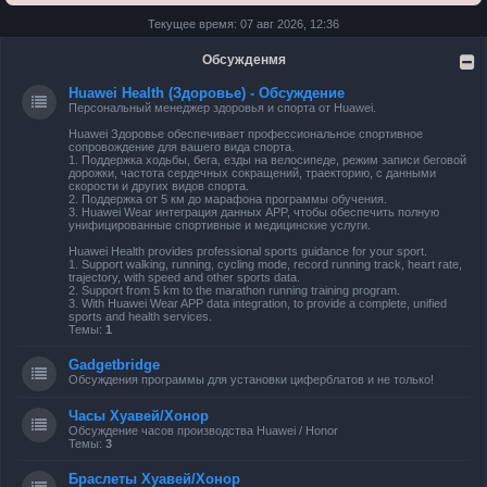
Текущее время: 07 авг 2026, 12:36
Обсужденмя
Huawei Health (Здоровье) - Обсуждение
Персональный менеджер здоровья и спорта от Huawei.
Huawei Здоровье обеспечивает профессиональное спортивное
сопровождение для вашего вида спорта.
1. Поддержка ходьбы, бега, езды на велосипеде, режим записи беговой
дорожки, частота сердечных сокращений, траекторию, с данными
скорости и других видов спорта.
2. Поддержка от 5 км до марафона программы обучения.
3. Huawei Wear интеграция данных APP, чтобы обеспечить полную
унифицированные спортивные и медицинские услуги.
Huawei Health provides professional sports guidance for your sport.
1. Support walking, running, cycling mode, record running track, heart rate,
trajectory, with speed and other sports data.
2. Support from 5 km to the marathon running training program.
3. With Huawei Wear APP data integration, to provide a complete, unified
sports and health services.
Темы:
1
Gadgetbridge
Обсуждения программы для установки циферблатов и не только!
Часы Хуавей/Хонор
Обсуждение часов производства Huawei / Honor
Темы:
3
Браслеты Хуавей/Хонор