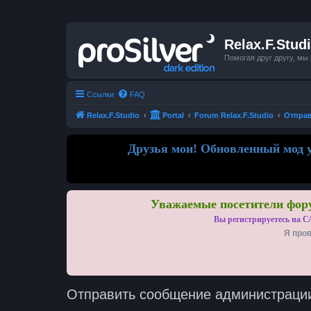
Relax.F.Stud
Помогая друг другу, мы
Ссылки
FAQ
Relax.F.Studio
Portal
Forum Relax.F.Studio
Отпра
Друзья мои! Обновленный мод у
Уважаемые посетители фору
Вы регистрируетесь на С
Я пров
Отправить сообщение администраци