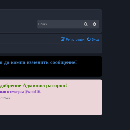
Поиск
Расширенный по
Регистрация
Вход
я до компа изменить сообщение!
одобрение Администраторов!
 или в телеграм @wmid16.
ь чищу!