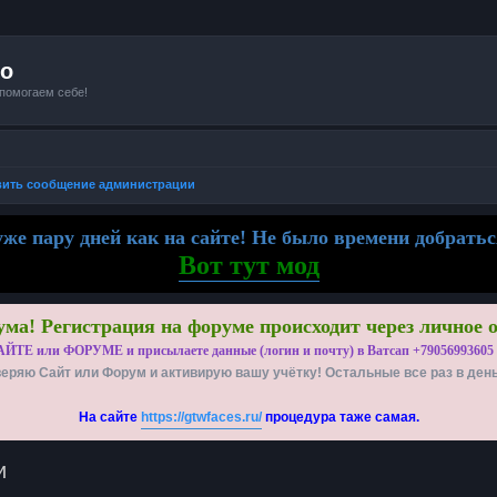
io
 помогаем себе!
вить сообщение администрации
же пару дней как на сайте! Не было времени добратьс
Вот тут мод
ма! Регистрация на форуме происходит через личное 
АЙТЕ или ФОРУМЕ и присылаете данные (логин и почту) в Ватсап +79056993605
еряю Сайт или Форум и активирую вашу учётку! Остальные все раз в ден
На сайте
https://gtwfaces.ru/
процедура таже самая.
и