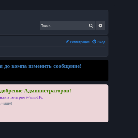
Поиск
Расширенный по
Регистрация
Вход
я до компа изменить сообщение!
одобрение Администраторов!
 или в телеграм @wmid16.
ь чищу!