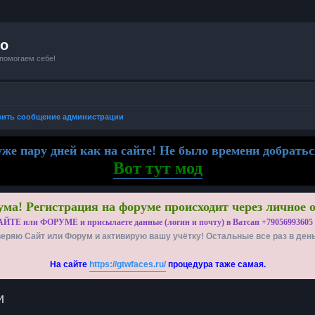
io
 помогаем себе!
вить сообщение администрации
же пару дней как на сайте! Не было времени добратьс
Вот тут мод
ма! Регистрация на форуме происходит через личное 
АЙТЕ или ФОРУМЕ и присылаете данные (логин и почту) в Ватсап +79056993605
еряю Сайт или Форум и активирую вашу учётку! Остальные все раз в ден
На сайте
https://gtwfaces.ru/
процедура таже самая.
и