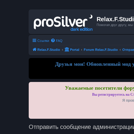
Relax.F.Stud
Помогая друг другу, мы
Ссылки
FAQ
Relax.F.Studio
Portal
Forum Relax.F.Studio
Отпра
Друзья мои! Обновленный мод у
Уважаемые посетители фору
Вы регистрируетесь на С
Я пров
Отправить сообщение администраци