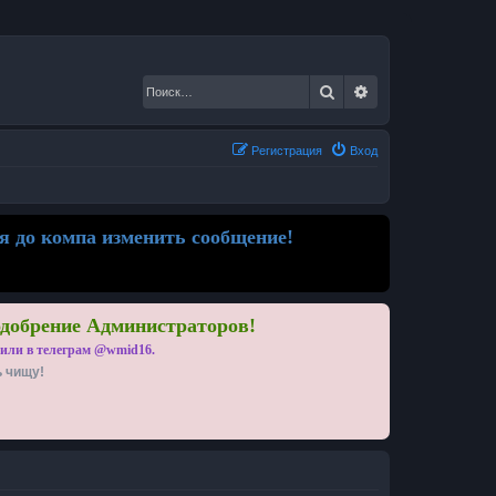
Поиск
Расширенный по
Регистрация
Вход
я до компа изменить сообщение!
одобрение Администраторов!
 или в телеграм @wmid16.
ь чищу!