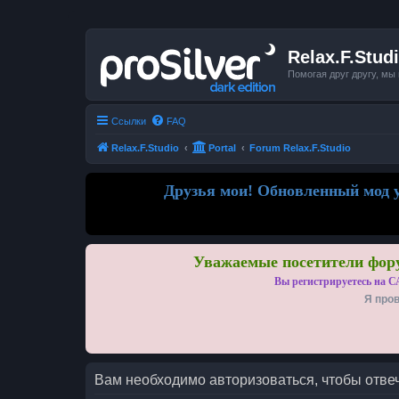
Relax.F.Stud
Помогая друг другу, мы
Ссылки
FAQ
Relax.F.Studio
Portal
Forum Relax.F.Studio
Друзья мои! Обновленный мод у
Уважаемые посетители фору
Вы регистрируетесь на С
Я пров
Вам необходимо авторизоваться, чтобы отвеч