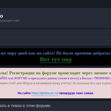
io
 помогаем себе!
же пару дней как на сайте! Не было времени добратьс
Вот тут мод
ма! Регистрация на форуме происходит через личное 
АЙТЕ или ФОРУМЕ и присылаете данные (логин и почту) в Ватсап +79056993605
еряю Сайт или Форум и активирую вашу учётку! Остальные все раз в ден
На сайте
https://gtwfaces.ru/
процедура таже самая.
ать в темах в этом форуме.