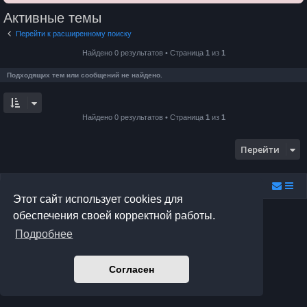
Активные темы
Перейти к расширенному поиску
Найдено 0 результатов • Страница
1
из
1
Подходящих тем или сообщений не найдено.
Найдено 0 результатов • Страница
1
из
1
Перейти
Relax.F.Studio
Portal
Forum Relax.F.Studio
Этот сайт использует cookies для
Создано на основе
phpBB
® Forum Software © phpBB Limited
обеспечения своей корректной работы.
Prosilver Dark Edition by
Premium phpBB Styles
Подробнее
Русская поддержка phpBB
Конфиденциальность
|
Правила
Согласен