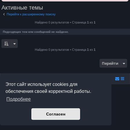
Активные темы
Перейти к расширенному поиску
Найдено 0 результатов • Страница
1
из
1
Подходящих тем или сообщений не найдено.
Найдено 0 результатов • Страница
1
из
1
Перейти
Relax.F.Studio
Portal
Forum Relax.F.Studio
Этот сайт использует cookies для
Создано на основе
phpBB
® Forum Software © phpBB Limited
обеспечения своей корректной работы.
Prosilver Dark Edition by
Premium phpBB Styles
Подробнее
Русская поддержка phpBB
Конфиденциальность
|
Правила
Согласен