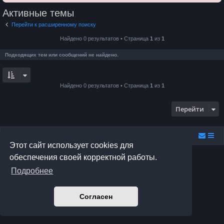
Активные темы
Перейти к расширенному поиску
Найдено 0 результатов • Страница
1
из
1
Подходящих тем или сообщений не найдено.
Найдено 0 результатов • Страница
1
из
1
Перейти
Relax.F.Studio
Portal
Forum Relax.F.Studio
Этот сайт использует cookies для
Создано на основе
phpBB
® Forum Software © phpBB Limited
обеспечения своей корректной работы.
Prosilver Dark Edition by
Premium phpBB Styles
Подробнее
Русская поддержка phpBB
Конфиденциальность
|
Правила
Согласен