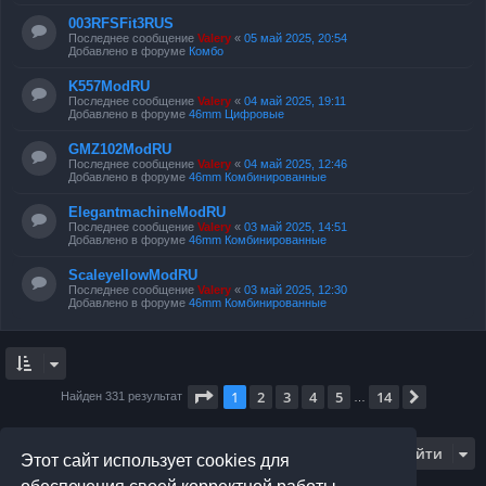
003RFSFit3RUS
Последнее сообщение
Valery
«
05 май 2025, 20:54
Добавлено в форуме
Комбо
K557ModRU
Последнее сообщение
Valery
«
04 май 2025, 19:11
Добавлено в форуме
46mm Цифровые
GMZ102ModRU
Последнее сообщение
Valery
«
04 май 2025, 12:46
Добавлено в форуме
46mm Комбинированные
ElegantmachineModRU
Последнее сообщение
Valery
«
03 май 2025, 14:51
Добавлено в форуме
46mm Комбинированные
ScaleyellowModRU
Последнее сообщение
Valery
«
03 май 2025, 12:30
Добавлено в форуме
46mm Комбинированные
Страница
1
из
14
1
2
3
4
5
14
След.
Найден 331 результат
…
Перейти
Этот сайт использует cookies для