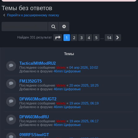
Темы без ответов
Перейти к расширенному поиску
Поиск
Расширенный поиск
Страница
1
из
14
1
2
3
4
5
14
След.
Найден 331 результат
…
Темы
TacticalMItModRU2
Последнее сообщение
Valery
«
04 апр 2026, 10:02
Добавлено в форуме
46mm Цифровые
FM1352GT5
Последнее сообщение
Valery
«
20 июн 2025, 18:25
Добавлено в форуме
46mm Цифровые
DFW603ModRUGT2
Последнее сообщение
Valery
«
19 июн 2025, 06:19
Добавлено в форуме
46mm Цифровые
DFW603ModRU
Последнее сообщение
Valery
«
19 июн 2025, 06:17
Добавлено в форуме
46mm Цифровые
098RFSSteelGT