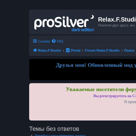
Relax.F.Stud
Помогая друг другу, мы
Ссылки
FAQ
Relax.F.Studio
Portal
Forum Relax.F.Studio
Поиск
Друзья мои! Обновленный мод у
Уважаемые посетители фору
Вы регистрируетесь на С
Я пров
Темы без ответов
Перейти к расширенному поиску