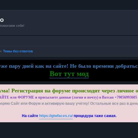
io
 помогаем себе!
Темы без ответов
же пару дней как на сайте! Не было времени добратьс
Вот тут мод
ма! Регистрация на форуме происходит через личное 
АЙТЕ или ФОРУМЕ и присылаете данные (логин и почту) в Ватсап +79056993605
еряю Сайт или Форум и активирую вашу учётку! Остальные все раз в ден
На сайте
https://gtwfaces.ru/
процедура таже самая.