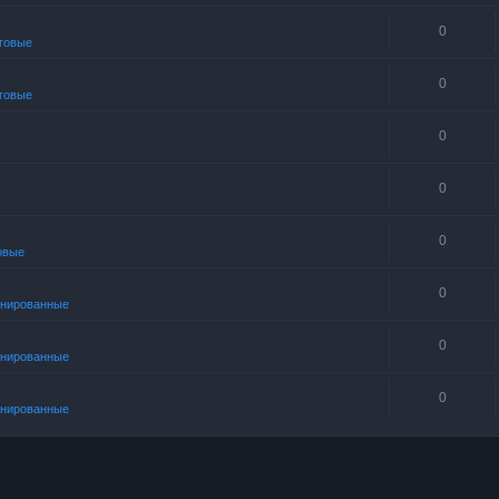
0
говые
0
говые
0
0
0
овые
0
нированные
0
нированные
0
нированные