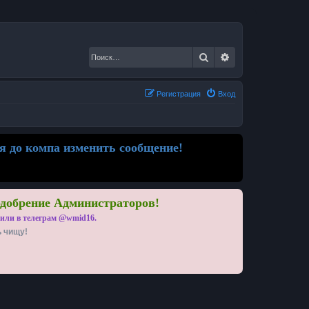
Поиск
Расширенный по
Регистрация
Вход
я до компа изменить сообщение!
одобрение Администраторов!
 или в телеграм @wmid16.
ь чищу!