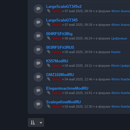
LargeScaleGT345v2
Valery
»
07 май 2025, 09:34
» в форуме
46mm Анало
LargeScaleGT345
Valery
»
07 май 2025, 09:28
» в форуме
46mm Анало
004RFSFit3Big
Valery
»
06 май 2025, 06:24
» в форуме
Цифровые
003RFSFit3RUS
Valery
»
05 май 2025, 20:54
» в форуме
Комбо
K557ModRU
Valery
»
04 май 2025, 19:11
» в форуме
46mm Цифр
GMZ102ModRU
Valery
»
04 май 2025, 12:46
» в форуме
46mm Комби
ElegantmachineModRU
Valery
»
03 май 2025, 14:51
» в форуме
46mm Комби
ScaleyellowModRU
Valery
»
03 май 2025, 12:30
» в форуме
46mm Комби