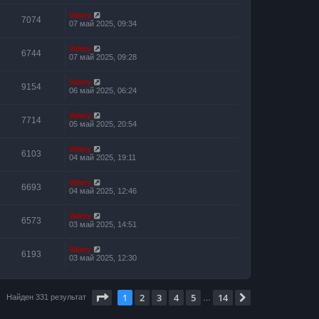
Valery
7074
07 май 2025, 09:34
Valery
6744
07 май 2025, 09:28
Valery
9154
06 май 2025, 06:24
Valery
7714
05 май 2025, 20:54
Valery
6103
04 май 2025, 19:11
Valery
6693
04 май 2025, 12:46
Valery
6573
03 май 2025, 14:51
Valery
6193
03 май 2025, 12:30
Страница
1
из
14
1
2
3
4
5
14
След.
Найден 331 результат
…