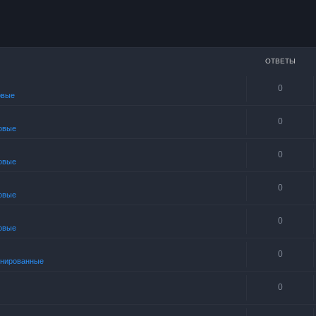
ОТВЕТЫ
0
овые
0
овые
0
овые
0
овые
0
овые
0
нированные
0