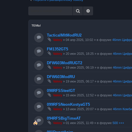
Поиск
Расширенный поиск
ТЕМЫ
TacticalMItModRU2
Valery
»
04 апр 2026, 10:02
» в форуме
46mm Цифр
FM1352GT5
Valery
»
20 июн 2025, 18:25
» в форуме
46mm Цифр
DFW603ModRUGT2
Valery
»
19 июн 2025, 06:19
» в форуме
46mm Цифр
DFW603ModRU
Valery
»
19 июн 2025, 06:17
» в форуме
46mm Цифр
098RFSSteelGT
Valery
»
15 июн 2025, 12:52
» в форуме
46mm Цифр
099RFSNeonKostyaGT5
Valery
»
13 июн 2025, 20:07
» в форуме
46mm Комби
094RFSBigTimeAT
Valery
»
01 июн 2025, 11:49
» в форуме
500 +++