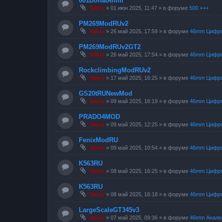
001DonatAnim
Valery
»
01 июн 2025, 11:47
» в форуме
500 +++
PM269ModRUv2
Valery
»
26 май 2025, 17:59
» в форуме
46mm Цифр
PM269ModRUv2GT2
Valery
»
26 май 2025, 17:54
» в форуме
46mm Цифр
RockclimbingModRUv2
Valery
»
17 май 2025, 16:25
» в форуме
46mm Цифр
GS20tRUNewMod
Valery
»
09 май 2025, 16:19
» в форуме
46mm Цифр
PRADO4MOD
Valery
»
09 май 2025, 12:25
» в форуме
46mm Цифр
FenixModRU
Valery
»
09 май 2025, 10:54
» в форуме
46mm Цифр
K563RU
Valery
»
08 май 2025, 16:25
» в форуме
46mm Цифр
K563RU
Valery
»
08 май 2025, 16:18
» в форуме
46mm Цифр
LargeScaleGT345v3
Valery
»
07 май 2025, 09:36
» в форуме
46mm Анало