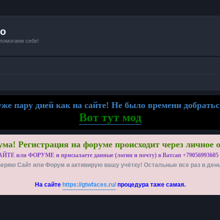
io
 помогаем себе!
же пару дней как на сайте! Не было времени добратьс
Вот тут мод
ма! Регистрация на форуме происходит через личное 
АЙТЕ или ФОРУМЕ и присылаете данные (логин и почту) в Ватсап +79056993605
еряю Сайт или Форум и активирую вашу учётку! Остальные все раз в ден
На сайте
https://gtwfaces.ru/
процедура таже самая.