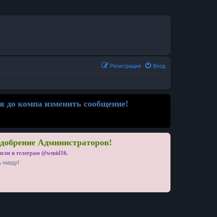
Регистрация
Вход
я до компа изменить сообщение!
одобрение Администраторов!
 или в телеграм @wmid16.
ь чищу!