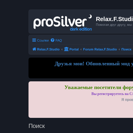
Relax.F.Stud
Помогая друг другу, мы
Ссылки
FAQ
Relax.F.Studio
Portal
Forum Relax.F.Studio
Поиск
Друзья мои! Обновленный мод у
Уважаемые посетители фору
Вы регистрируетесь на С
Я пров
Поиск