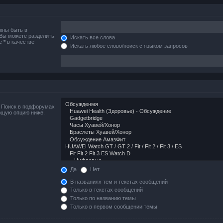
жны быть в
 Вы можете разделить
Искать все слова
те
*
в качестве
Искать любое слово/поиск с языком запросов
. Поиск в подфорумах
ющую опцию ниже.
Да
Нет
В названиях тем и текстах сообщений
Только в текстах сообщений
Только по названию темы
Только в первом сообщении темы