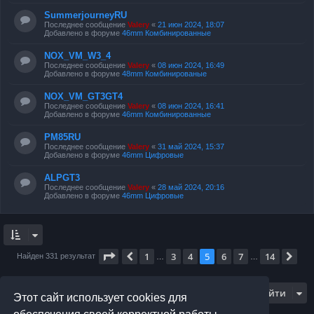
SummerjourneyRU
Последнее сообщение
Valery
«
21 июн 2024, 18:07
Добавлено в форуме
46mm Комбинированные
NOX_VM_W3_4
Последнее сообщение
Valery
«
08 июн 2024, 16:49
Добавлено в форуме
48mm Комбинированые
NOX_VM_GT3GT4
Последнее сообщение
Valery
«
08 июн 2024, 16:41
Добавлено в форуме
46mm Комбинированные
PM85RU
Последнее сообщение
Valery
«
31 май 2024, 15:37
Добавлено в форуме
46mm Цифровые
ALPGT3
Последнее сообщение
Valery
«
28 май 2024, 20:16
Добавлено в форуме
46mm Цифровые
Страница
5
из
14
1
3
4
5
6
7
14
Пред.
Сл
Найден 331 результат
…
…
Перейти
Этот сайт использует cookies для