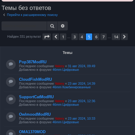
Темы без ответов
Перейти к расширенному поиску
Поиск
Расширенный поиск
Страница
5
из
14
1
3
4
5
6
7
14
Пред.
Сл
Найден 331 результат
…
…
Темы
Pop387ModRU
Последнее сообщение
Valery
«
31 авг 2024, 09:49
Добавлено в форуме
46mm Цифровые
CloudFishModRU
Последнее сообщение
Valery
«
23 авг 2024, 14:39
Добавлено в форуме
46mm Комбинированные
SupportCatModRU
Последнее сообщение
Valery
«
23 авг 2024, 12:36
Добавлено в форуме
46mm Цифровые
OwlmoodModRU
Последнее сообщение
Valery
«
23 авг 2024, 10:33
Добавлено в форуме
46mm Цифровые
OMA1370MOD