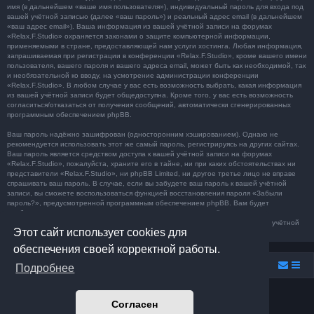
имя (в дальнейшем «ваше имя пользователя»), индивидуальный пароль для входа под
вашей учётной записью (далее «ваш пароль») и реальный адрес email (в дальнейшем
«ваш адрес email»). Ваша информация из вашей учётной записи на форумах
«Relax.F.Studio» охраняется законами о защите компьютерной информации,
применяемыми в стране, предоставляющей нам услуги хостинга. Любая информация,
запрашиваемая при регистрации в конференции «Relax.F.Studio», кроме вашего имени
пользователя, вашего пароля и вашего адреса email, может быть как необходимой, так
и необязательной ко вводу, на усмотрение администрации конференции
«Relax.F.Studio». В любом случае у вас есть возможность выбрать, какая информация
из вашей учётной записи будет общедоступна. Кроме того, у вас есть возможность
согласиться/отказаться от получения сообщений, автоматически сгенерированных
программным обеспечением phpBB.
Ваш пароль надёжно зашифрован (односторонним хэшированием). Однако не
рекомендуется использовать этот же самый пароль, регистрируясь на других сайтах.
Ваш пароль является средством доступа к вашей учётной записи на форумах
«Relax.F.Studio», пожалуйста, храните его в тайне, ни при каких обстоятельствах ни
представители «Relax.F.Studio», ни phpBB Limited, ни другое третье лицо не вправе
спрашивать ваш пароль. В случае, если вы забудете ваш пароль к вашей учётной
записи, вы сможете воспользоваться функцией восстановления пароля «Забыли
пароль?», предусмотренной программным обеспечением phpBB. Вам будет
необходимо ввести ваше имя пользователя и ваш адрес email, после чего
программное обеспечение phpBB сгенерирует вам новый пароль для вашей учётной
Этот сайт использует cookies для
записи.
обеспечения своей корректной работы.
Relax.F.Studio
Portal
Forum Relax.F.Studio
Подробнее
Создано на основе
phpBB
® Forum Software © phpBB Limited
Согласен
Prosilver Dark Edition by
Premium phpBB Styles