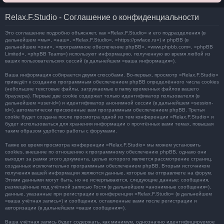
Relax.F.Studio - Соглашение о конфиденциальности
Это соглашение подробно объясняет, как «Relax.F.Studio» и его подразделения (в
дальнейшем «мы», «наш», «Relax.F.Studio», «https://pwface.ru») и phpBB (в
дальнейшем «они», «программное обеспечение phpBB», «www.phpbb.com», «phpBB
Limited», «phpBB Teams») используют информацию, полученную во время любой из
ваших пользовательских сессий (в дальнейшем «ваша информация»).
Ваша информация собирается двумя способами. Во-первых, просмотр «Relax.F.Studio»
приведёт к созданию программным обеспечением phpBB определённого числа cookies
(небольшие текстовые файлы, загружаемые в папку временных файлов вашего
браузера). Первые две cookie содержат только идентификатор пользователя (в
дальнейшем «user-id») и идентификатор анонимной сессии (в дальнейшем «session-
id»), автоматически присвоенные вам программным обеспечением phpBB. Третья
cookie будет создана после просмотра одной из тем конференции «Relax.F.Studio» и
будет использоваться для хранения информации о прочтённых вами темах, повышая
таким образом удобство работы с форумами.
Также во время просмотра конференции «Relax.F.Studio» мы можем установить
cookies, внешние по отношению к программному обеспечению phpBB, однако они
выходят за рамки этого документа, целью которого является рассмотрение страниц,
созданных исключительно программным обеспечением phpBB. Вторым источником
получения вашей информации являются данные, которые вы отправляете на форум.
Этими данными могут быть, но не исчерпываются, следующие данные: сообщения,
размещённые под учётной записью Гостя (в дальнейшем «анонимные сообщения»),
данные, указанные при регистрации в конференции «Relax.F.Studio» (в дальнейшем
«ваша учётная запись») и сообщения, оставленные вами после регистрации и
авторизации (в дальнейшем «ваши сообщения»).
Ваша учётная запись будет содержать, как минимум, однозначно идентифицируемое