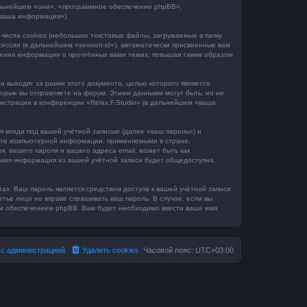
в дальнейшем «они», «программное обеспечение phpBB»,
«ваша информация»).
числа cookies (небольшие текстовые файлы, загружаемые в папку
ессии (в дальнейшем «session-id»), автоматически присвоенные вам
анения информации о прочтённых вами темах, повышая таким образом
 выходят за рамки этого документа, целью которого является
рые вы отправляете на форум. Этими данными могут быть, но не
истрации в конференции «Relax.F.Studio» (в дальнейшем «ваша
 входа под вашей учётной записью (далее «ваш пароль») и
щите компьютерной информации, применяемыми в стране,
, вашего пароля и вашего адреса email, может быть как
какая информация из вашей учётной записи будет общедоступна.
ах. Ваш пароль является средством доступа к вашей учётной записи
ретье лицо не вправе спрашивать ваш пароль. В случае, если вы
ым обеспечением phpBB. Вам будет необходимо ввести ваше имя
 с администрацией
Удалить cookies
Часовой пояс:
UTC+03:00