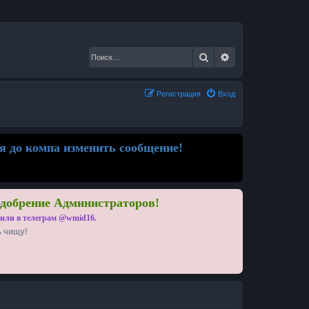
Поиск
Расширенный по
Регистрация
Вход
я до компа изменить сообщение!
одобрение Администраторов!
 или в телеграм @wmid16.
ь чищу!