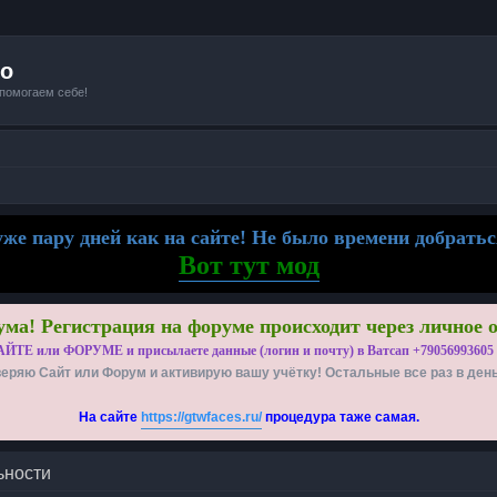
io
 помогаем себе!
же пару дней как на сайте! Не было времени добратьс
Вот тут мод
ма! Регистрация на форуме происходит через личное 
АЙТЕ или ФОРУМЕ и присылаете данные (логин и почту) в Ватсап +79056993605
еряю Сайт или Форум и активирую вашу учётку! Остальные все раз в ден
На сайте
https://gtwfaces.ru/
процедура таже самая.
ьности