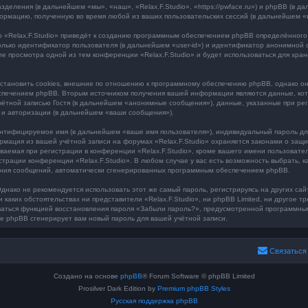
разделения (в дальнейшем «мы», «наш», «Relax.F.Studio», «https://pwface.ru») и phpBB (
ормацию, полученную во время любой из ваших пользовательских сессий (в дальнейшем 
 «Relax.F.Studio» приведёт к созданию программным обеспечением phpBB определённого 
лько идентификатор пользователя (в дальнейшем «user-id») и идентификатор анонимной с
ле просмотра одной из тем конференции «Relax.F.Studio» и будет использоваться для хр
становить cookies, внешние по отношению к программному обеспечению phpBB, однако они
печением phpBB. Вторым источником получения вашей информации являются данные, кото
тной записью Гостя (в дальнейшем «анонимные сообщения»), данные, указанные при рег
и и авторизации (в дальнейшем «ваши сообщения»).
ентифицируемое имя (в дальнейшем «ваше имя пользователя»), индивидуальный пароль для
ормация из вашей учётной записи на форумах «Relax.F.Studio» охраняется законами о за
емая при регистрации в конференции «Relax.F.Studio», кроме вашего имени пользователя
страции конференции «Relax.F.Studio». В любом случае у вас есть возможность выбрать, 
учения сообщений, автоматически сгенерированных программным обеспечением phpBB.
ко не рекомендуется использовать этот же самый пароль, регистрируясь на других сайт
и каких обстоятельствах ни представители «Relax.F.Studio», ни phpBB Limited, ни другое т
оваться функцией восстановления пароля «Забыли пароль?», предусмотренной программн
ие phpBB сгенерирует вам новый пароль для вашей учётной записи.
Связаться
Создано на основе
phpBB
® Forum Software © phpBB Limited
Prosilver Dark Edition by
Premium phpBB Styles
Русская поддержка phpBB