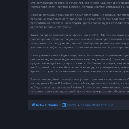
Это соглашение подробно объясняет, как «Relax.F.Studio» и его под
«www.phpbb.com», «phpBB Limited», «phpBB Teams») используют инф
Ваша информация собирается двумя способами. Во-первых, просмотр
временных файлов вашего браузера). Первые две cookie содержат то
программным обеспечением phpBB. Третья cookie будет создана пос
удобство работы с форумами.
Также во время просмотра конференции «Relax.F.Studio» мы можем у
рассмотрение страниц, созданных исключительно программным обес
исчерпываются, следующие данные: сообщения, размещённые под учё
учётная запись») и сообщения, оставленные вами после регистраци
Ваша учётная запись будет содержать, как минимум, однозначно ид
реальный адрес email (в дальнейшем «ваш адрес email»). Ваша инф
предоставляющей нам услуги хостинга. Любая информация, запрашива
необходимой, так и необязательной ко вводу, на усмотрение админи
Кроме того, у вас есть возможность согласиться/отказаться от пол
Ваш пароль надёжно зашифрован (односторонним хэшированием). Одна
на форумах «Relax.F.Studio», пожалуйста, храните его в тайне, ни пр
забудете ваш пароль к вашей учётной записи, вы сможете воспольз
пользователя и ваш адрес email, после чего программное обеспечен
Relax.F.Studio
Portal
Forum Relax.F.Studio