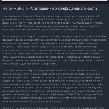
Relax.F.Studio - Соглашение о конфиденциальности
Это соглашение подробно объясняет, как «Relax.F.Studio» и его подразделения (в
дальнейшем «мы», «наш», «Relax.F.Studio», «https://pwface.ru») и phpBB (в
дальнейшем «они», «программное обеспечение phpBB», «www.phpbb.com», «phpBB
Limited», «phpBB Teams») используют информацию, полученную во время любой из
ваших пользовательских сессий (в дальнейшем «ваша информация»).
Ваша информация собирается двумя способами. Во-первых, просмотр «Relax.F.Studio»
приведёт к созданию программным обеспечением phpBB определённого числа cookies
(небольшие текстовые файлы, загружаемые в папку временных файлов вашего
браузера). Первые две cookie содержат только идентификатор пользователя (в
дальнейшем «user-id») и идентификатор анонимной сессии (в дальнейшем «session-
id»), автоматически присвоенные вам программным обеспечением phpBB. Третья
cookie будет создана после просмотра одной из тем конференции «Relax.F.Studio» и
будет использоваться для хранения информации о прочтённых вами темах, повышая
таким образом удобство работы с форумами.
Также во время просмотра конференции «Relax.F.Studio» мы можем установить
cookies, внешние по отношению к программному обеспечению phpBB, однако они
выходят за рамки этого документа, целью которого является рассмотрение страниц,
созданных исключительно программным обеспечением phpBB. Вторым источником
получения вашей информации являются данные, которые вы отправляете на форум.
Этими данными могут быть, но не исчерпываются, следующие данные: сообщения,
размещённые под учётной записью Гостя (в дальнейшем «анонимные сообщения»),
данные, указанные при регистрации в конференции «Relax.F.Studio» (в дальнейшем
«ваша учётная запись») и сообщения, оставленные вами после регистрации и
авторизации (в дальнейшем «ваши сообщения»).
Ваша учётная запись будет содержать, как минимум, однозначно идентифицируемое