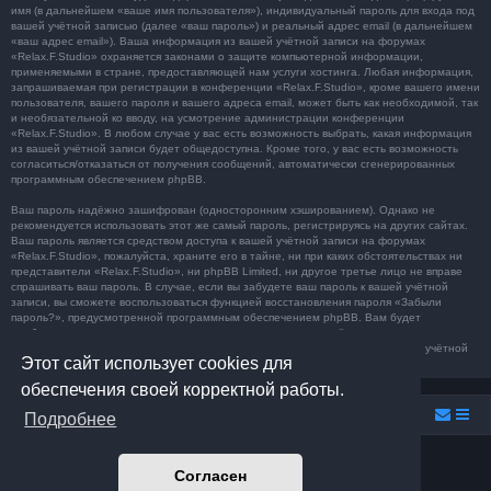
имя (в дальнейшем «ваше имя пользователя»), индивидуальный пароль для входа под
вашей учётной записью (далее «ваш пароль») и реальный адрес email (в дальнейшем
«ваш адрес email»). Ваша информация из вашей учётной записи на форумах
«Relax.F.Studio» охраняется законами о защите компьютерной информации,
применяемыми в стране, предоставляющей нам услуги хостинга. Любая информация,
запрашиваемая при регистрации в конференции «Relax.F.Studio», кроме вашего имени
пользователя, вашего пароля и вашего адреса email, может быть как необходимой, так
и необязательной ко вводу, на усмотрение администрации конференции
«Relax.F.Studio». В любом случае у вас есть возможность выбрать, какая информация
из вашей учётной записи будет общедоступна. Кроме того, у вас есть возможность
согласиться/отказаться от получения сообщений, автоматически сгенерированных
программным обеспечением phpBB.
Ваш пароль надёжно зашифрован (односторонним хэшированием). Однако не
рекомендуется использовать этот же самый пароль, регистрируясь на других сайтах.
Ваш пароль является средством доступа к вашей учётной записи на форумах
«Relax.F.Studio», пожалуйста, храните его в тайне, ни при каких обстоятельствах ни
представители «Relax.F.Studio», ни phpBB Limited, ни другое третье лицо не вправе
спрашивать ваш пароль. В случае, если вы забудете ваш пароль к вашей учётной
записи, вы сможете воспользоваться функцией восстановления пароля «Забыли
пароль?», предусмотренной программным обеспечением phpBB. Вам будет
необходимо ввести ваше имя пользователя и ваш адрес email, после чего
программное обеспечение phpBB сгенерирует вам новый пароль для вашей учётной
Этот сайт использует cookies для
записи.
обеспечения своей корректной работы.
Relax.F.Studio
Portal
Forum Relax.F.Studio
Подробнее
Создано на основе
phpBB
® Forum Software © phpBB Limited
Согласен
Prosilver Dark Edition by
Premium phpBB Styles