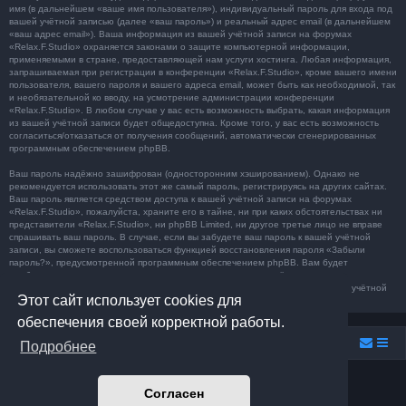
имя (в дальнейшем «ваше имя пользователя»), индивидуальный пароль для входа под
вашей учётной записью (далее «ваш пароль») и реальный адрес email (в дальнейшем
«ваш адрес email»). Ваша информация из вашей учётной записи на форумах
«Relax.F.Studio» охраняется законами о защите компьютерной информации,
применяемыми в стране, предоставляющей нам услуги хостинга. Любая информация,
запрашиваемая при регистрации в конференции «Relax.F.Studio», кроме вашего имени
пользователя, вашего пароля и вашего адреса email, может быть как необходимой, так
и необязательной ко вводу, на усмотрение администрации конференции
«Relax.F.Studio». В любом случае у вас есть возможность выбрать, какая информация
из вашей учётной записи будет общедоступна. Кроме того, у вас есть возможность
согласиться/отказаться от получения сообщений, автоматически сгенерированных
программным обеспечением phpBB.
Ваш пароль надёжно зашифрован (односторонним хэшированием). Однако не
рекомендуется использовать этот же самый пароль, регистрируясь на других сайтах.
Ваш пароль является средством доступа к вашей учётной записи на форумах
«Relax.F.Studio», пожалуйста, храните его в тайне, ни при каких обстоятельствах ни
представители «Relax.F.Studio», ни phpBB Limited, ни другое третье лицо не вправе
спрашивать ваш пароль. В случае, если вы забудете ваш пароль к вашей учётной
записи, вы сможете воспользоваться функцией восстановления пароля «Забыли
пароль?», предусмотренной программным обеспечением phpBB. Вам будет
необходимо ввести ваше имя пользователя и ваш адрес email, после чего
программное обеспечение phpBB сгенерирует вам новый пароль для вашей учётной
Этот сайт использует cookies для
записи.
обеспечения своей корректной работы.
Relax.F.Studio
Portal
Forum Relax.F.Studio
Подробнее
Создано на основе
phpBB
® Forum Software © phpBB Limited
Согласен
Prosilver Dark Edition by
Premium phpBB Styles