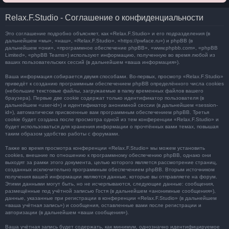
Relax.F.Studio - Соглашение о конфиденциальности
Это соглашение подробно объясняет, как «Relax.F.Studio» и его подразделения (в
дальнейшем «мы», «наш», «Relax.F.Studio», «https://pwface.ru») и phpBB (в
дальнейшем «они», «программное обеспечение phpBB», «www.phpbb.com», «phpBB
Limited», «phpBB Teams») используют информацию, полученную во время любой из
ваших пользовательских сессий (в дальнейшем «ваша информация»).
Ваша информация собирается двумя способами. Во-первых, просмотр «Relax.F.Studio»
приведёт к созданию программным обеспечением phpBB определённого числа cookies
(небольшие текстовые файлы, загружаемые в папку временных файлов вашего
браузера). Первые две cookie содержат только идентификатор пользователя (в
дальнейшем «user-id») и идентификатор анонимной сессии (в дальнейшем «session-
id»), автоматически присвоенные вам программным обеспечением phpBB. Третья
cookie будет создана после просмотра одной из тем конференции «Relax.F.Studio» и
будет использоваться для хранения информации о прочтённых вами темах, повышая
таким образом удобство работы с форумами.
Также во время просмотра конференции «Relax.F.Studio» мы можем установить
cookies, внешние по отношению к программному обеспечению phpBB, однако они
выходят за рамки этого документа, целью которого является рассмотрение страниц,
созданных исключительно программным обеспечением phpBB. Вторым источником
получения вашей информации являются данные, которые вы отправляете на форум.
Этими данными могут быть, но не исчерпываются, следующие данные: сообщения,
размещённые под учётной записью Гостя (в дальнейшем «анонимные сообщения»),
данные, указанные при регистрации в конференции «Relax.F.Studio» (в дальнейшем
«ваша учётная запись») и сообщения, оставленные вами после регистрации и
авторизации (в дальнейшем «ваши сообщения»).
Ваша учётная запись будет содержать, как минимум, однозначно идентифицируемое