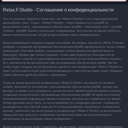
Relax.F.Studio - Соглашение о конфиденциальности
Это соглашение подробно объясняет, как «Relax.F.Studio» и его подразделения (в
дальнейшем «мы», «наш», «Relax.F.Studio», «https://pwface.ru») и phpBB (в
дальнейшем «они», «программное обеспечение phpBB», «www.phpbb.com», «phpBB
Limited», «phpBB Teams») используют информацию, полученную во время любой из
ваших пользовательских сессий (в дальнейшем «ваша информация»).
Ваша информация собирается двумя способами. Во-первых, просмотр «Relax.F.Studio»
приведёт к созданию программным обеспечением phpBB определённого числа cookies
(небольшие текстовые файлы, загружаемые в папку временных файлов вашего
браузера). Первые две cookie содержат только идентификатор пользователя (в
дальнейшем «user-id») и идентификатор анонимной сессии (в дальнейшем «session-
id»), автоматически присвоенные вам программным обеспечением phpBB. Третья
cookie будет создана после просмотра одной из тем конференции «Relax.F.Studio» и
будет использоваться для хранения информации о прочтённых вами темах, повышая
таким образом удобство работы с форумами.
Также во время просмотра конференции «Relax.F.Studio» мы можем установить
cookies, внешние по отношению к программному обеспечению phpBB, однако они
выходят за рамки этого документа, целью которого является рассмотрение страниц,
созданных исключительно программным обеспечением phpBB. Вторым источником
получения вашей информации являются данные, которые вы отправляете на форум.
Этими данными могут быть, но не исчерпываются, следующие данные: сообщения,
размещённые под учётной записью Гостя (в дальнейшем «анонимные сообщения»),
данные, указанные при регистрации в конференции «Relax.F.Studio» (в дальнейшем
«ваша учётная запись») и сообщения, оставленные вами после регистрации и
авторизации (в дальнейшем «ваши сообщения»).
Ваша учётная запись будет содержать, как минимум, однозначно идентифицируемое