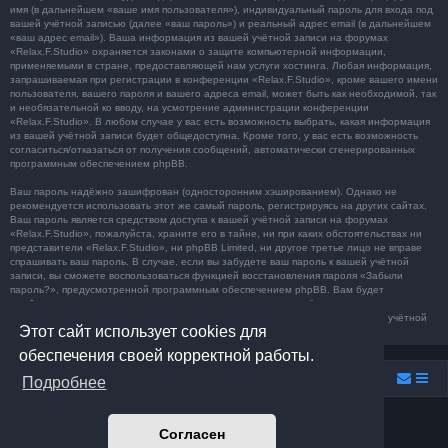
имя (в дальнейшем «ваше имя пользователя»), индивидуальный пароль для входа под
вашей учётной записью (далее «ваш пароль») и реальный адрес email (в дальнейшем
«ваш адрес email»). Ваша информация из вашей учётной записи на форумах
«Relax.F.Studio» охраняется законами о защите компьютерной информации,
применяемыми в стране, предоставляющей нам услуги хостинга. Любая информация,
запрашиваемая при регистрации в конференции «Relax.F.Studio», кроме вашего имени
пользователя, вашего пароля и вашего адреса email, может быть как необходимой, так
и необязательной ко вводу, на усмотрение администрации конференции
«Relax.F.Studio». В любом случае у вас есть возможность выбрать, какая информация
из вашей учётной записи будет общедоступна. Кроме того, у вас есть возможность
согласиться/отказаться от получения сообщений, автоматически сгенерированных
программным обеспечением phpBB.
Ваш пароль надёжно зашифрован (односторонним хэшированием). Однако не
рекомендуется использовать этот же самый пароль, регистрируясь на других сайтах.
Ваш пароль является средством доступа к вашей учётной записи на форумах
«Relax.F.Studio», пожалуйста, храните его в тайне, ни при каких обстоятельствах ни
представители «Relax.F.Studio», ни phpBB Limited, ни другое третье лицо не вправе
спрашивать ваш пароль. В случае, если вы забудете ваш пароль к вашей учётной
записи, вы сможете воспользоваться функцией восстановления пароля «Забыли
пароль?», предусмотренной программным обеспечением phpBB. Вам будет
необходимо ввести ваше имя пользователя и ваш адрес email, после чего
программное обеспечение phpBB сгенерирует вам новый пароль для вашей учётной
Этот сайт использует cookies для
записи.
обеспечения своей корректной работы.
Relax.F.Studio
Portal
Forum Relax.F.Studio
Подробнее
Создано на основе
phpBB
® Forum Software © phpBB Limited
Согласен
Prosilver Dark Edition by
Premium phpBB Styles