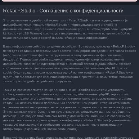
Relax.F.Studio - Соглашение о конфиденциальности
Это соглашение подробно объясняет, как «Relax.F.Studio» и его подразделения (в
дальнейшем «мы», «наш», «Relax.F.Studio», «https://pwface.ru») и phpBB (в
дальнейшем «они», «программное обеспечение phpBB», «www.phpbb.com», «phpBB
Limited», «phpBB Teams») используют информацию, полученную во время любой из
ваших пользовательских сессий (в дальнейшем «ваша информация»).
Ваша информация собирается двумя способами. Во-первых, просмотр «Relax.F.Studio»
приведёт к созданию программным обеспечением phpBB определённого числа cookies
(небольшие текстовые файлы, загружаемые в папку временных файлов вашего
браузера). Первые две cookie содержат только идентификатор пользователя (в
дальнейшем «user-id») и идентификатор анонимной сессии (в дальнейшем «session-
id»), автоматически присвоенные вам программным обеспечением phpBB. Третья
cookie будет создана после просмотра одной из тем конференции «Relax.F.Studio» и
будет использоваться для хранения информации о прочтённых вами темах, повышая
таким образом удобство работы с форумами.
Также во время просмотра конференции «Relax.F.Studio» мы можем установить
cookies, внешние по отношению к программному обеспечению phpBB, однако они
выходят за рамки этого документа, целью которого является рассмотрение страниц,
созданных исключительно программным обеспечением phpBB. Вторым источником
получения вашей информации являются данные, которые вы отправляете на форум.
Этими данными могут быть, но не исчерпываются, следующие данные: сообщения,
размещённые под учётной записью Гостя (в дальнейшем «анонимные сообщения»),
данные, указанные при регистрации в конференции «Relax.F.Studio» (в дальнейшем
«ваша учётная запись») и сообщения, оставленные вами после регистрации и
авторизации (в дальнейшем «ваши сообщения»).
Ваша учётная запись будет содержать, как минимум, однозначно идентифицируемое