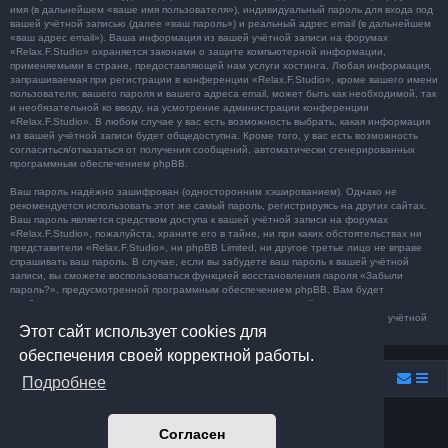
имя (в дальнейшем «ваше имя пользователя»), индивидуальный пароль для входа под
вашей учётной записью (далее «ваш пароль») и реальный адрес email (в дальнейшем
«ваш адрес email»). Ваша информация из вашей учётной записи на форумах
«Relax.F.Studio» охраняется законами о защите компьютерной информации,
применяемыми в стране, предоставляющей нам услуги хостинга. Любая информация,
запрашиваемая при регистрации в конференции «Relax.F.Studio», кроме вашего имени
пользователя, вашего пароля и вашего адреса email, может быть как необходимой, так
и необязательной ко вводу, на усмотрение администрации конференции
«Relax.F.Studio». В любом случае у вас есть возможность выбрать, какая информация
из вашей учётной записи будет общедоступна. Кроме того, у вас есть возможность
согласиться/отказаться от получения сообщений, автоматически сгенерированных
программным обеспечением phpBB.
Ваш пароль надёжно зашифрован (односторонним хэшированием). Однако не
рекомендуется использовать этот же самый пароль, регистрируясь на других сайтах.
Ваш пароль является средством доступа к вашей учётной записи на форумах
«Relax.F.Studio», пожалуйста, храните его в тайне, ни при каких обстоятельствах ни
представители «Relax.F.Studio», ни phpBB Limited, ни другое третье лицо не вправе
спрашивать ваш пароль. В случае, если вы забудете ваш пароль к вашей учётной
записи, вы сможете воспользоваться функцией восстановления пароля «Забыли
пароль?», предусмотренной программным обеспечением phpBB. Вам будет
необходимо ввести ваше имя пользователя и ваш адрес email, после чего
программное обеспечение phpBB сгенерирует вам новый пароль для вашей учётной
Этот сайт использует cookies для
записи.
обеспечения своей корректной работы.
Relax.F.Studio
Portal
Forum Relax.F.Studio
Подробнее
Создано на основе
phpBB
® Forum Software © phpBB Limited
Согласен
Prosilver Dark Edition by
Premium phpBB Styles