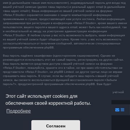
имя (в дальнейшем «ваше имя пользователя»), индивидуальный пароль для входа под
вашей учётной записью (далее «ваш пароль») и реальный адрес email (в дальнейшем
«ваш адрес email»). Ваша информация из вашей учётной записи на форумах
«Relax.F.Studio» охраняется законами о защите компьютерной информации,
применяемыми в стране, предоставляющей нам услуги хостинга. Любая информация,
запрашиваемая при регистрации в конференции «Relax.F.Studio», кроме вашего имени
пользователя, вашего пароля и вашего адреса email, может быть как необходимой, так
и необязательной ко вводу, на усмотрение администрации конференции
«Relax.F.Studio». В любом случае у вас есть возможность выбрать, какая информация
из вашей учётной записи будет общедоступна. Кроме того, у вас есть возможность
согласиться/отказаться от получения сообщений, автоматически сгенерированных
программным обеспечением phpBB.
Ваш пароль надёжно зашифрован (односторонним хэшированием). Однако не
рекомендуется использовать этот же самый пароль, регистрируясь на других сайтах.
Ваш пароль является средством доступа к вашей учётной записи на форумах
«Relax.F.Studio», пожалуйста, храните его в тайне, ни при каких обстоятельствах ни
представители «Relax.F.Studio», ни phpBB Limited, ни другое третье лицо не вправе
спрашивать ваш пароль. В случае, если вы забудете ваш пароль к вашей учётной
записи, вы сможете воспользоваться функцией восстановления пароля «Забыли
пароль?», предусмотренной программным обеспечением phpBB. Вам будет
необходимо ввести ваше имя пользователя и ваш адрес email, после чего
программное обеспечение phpBB сгенерирует вам новый пароль для вашей учётной
Этот сайт использует cookies для
записи.
обеспечения своей корректной работы.
Relax.F.Studio
Portal
Forum Relax.F.Studio
Подробнее
Создано на основе
phpBB
® Forum Software © phpBB Limited
Согласен
Prosilver Dark Edition by
Premium phpBB Styles