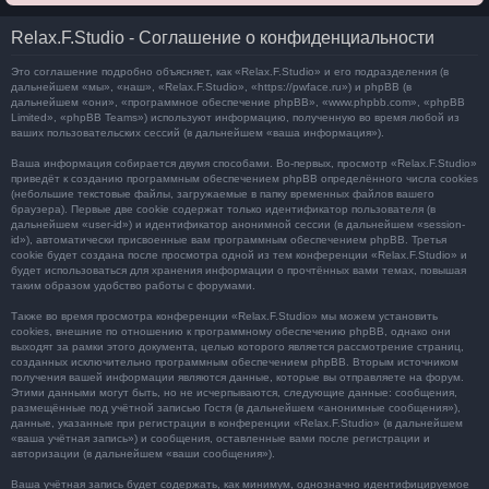
Relax.F.Studio - Соглашение о конфиденциальности
Это соглашение подробно объясняет, как «Relax.F.Studio» и его подразделения (в
дальнейшем «мы», «наш», «Relax.F.Studio», «https://pwface.ru») и phpBB (в
дальнейшем «они», «программное обеспечение phpBB», «www.phpbb.com», «phpBB
Limited», «phpBB Teams») используют информацию, полученную во время любой из
ваших пользовательских сессий (в дальнейшем «ваша информация»).
Ваша информация собирается двумя способами. Во-первых, просмотр «Relax.F.Studio»
приведёт к созданию программным обеспечением phpBB определённого числа cookies
(небольшие текстовые файлы, загружаемые в папку временных файлов вашего
браузера). Первые две cookie содержат только идентификатор пользователя (в
дальнейшем «user-id») и идентификатор анонимной сессии (в дальнейшем «session-
id»), автоматически присвоенные вам программным обеспечением phpBB. Третья
cookie будет создана после просмотра одной из тем конференции «Relax.F.Studio» и
будет использоваться для хранения информации о прочтённых вами темах, повышая
таким образом удобство работы с форумами.
Также во время просмотра конференции «Relax.F.Studio» мы можем установить
cookies, внешние по отношению к программному обеспечению phpBB, однако они
выходят за рамки этого документа, целью которого является рассмотрение страниц,
созданных исключительно программным обеспечением phpBB. Вторым источником
получения вашей информации являются данные, которые вы отправляете на форум.
Этими данными могут быть, но не исчерпываются, следующие данные: сообщения,
размещённые под учётной записью Гостя (в дальнейшем «анонимные сообщения»),
данные, указанные при регистрации в конференции «Relax.F.Studio» (в дальнейшем
«ваша учётная запись») и сообщения, оставленные вами после регистрации и
авторизации (в дальнейшем «ваши сообщения»).
Ваша учётная запись будет содержать, как минимум, однозначно идентифицируемое