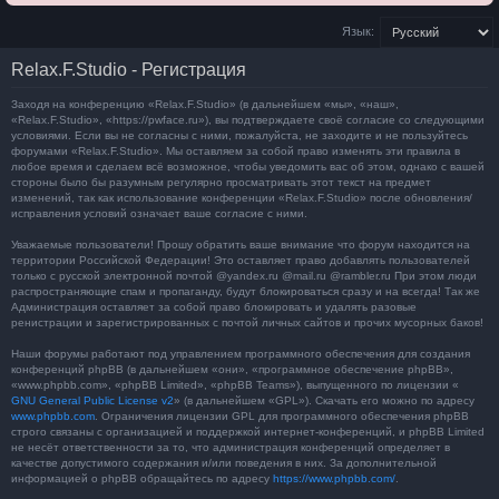
Язык:
Relax.F.Studio - Регистрация
Заходя на конференцию «Relax.F.Studio» (в дальнейшем «мы», «наш»,
«Relax.F.Studio», «https://pwface.ru»), вы подтверждаете своё согласие со следующими
условиями. Если вы не согласны с ними, пожалуйста, не заходите и не пользуйтесь
форумами «Relax.F.Studio». Мы оставляем за собой право изменять эти правила в
любое время и сделаем всё возможное, чтобы уведомить вас об этом, однако с вашей
стороны было бы разумным регулярно просматривать этот текст на предмет
изменений, так как использование конференции «Relax.F.Studio» после обновления/
исправления условий означает ваше согласие с ними.
Уважаемые пользователи! Прошу обратить ваше внимание что форум находится на
территории Российской Федерации! Это оставляет право добавлять пользователей
только с русской электронной почтой @yandex.ru @mail.ru @rambler.ru При этом люди
распространяющие спам и пропаганду, будут блокироваться сразу и на всегда! Так же
Администрация оставляет за собой право блокировать и удалять разовые
ренистрации и зарегистрированных с почтой личных сайтов и прочих мусорных баков!
Наши форумы работают под управлением программного обеспечения для создания
конференций phpBB (в дальнейшем «они», «программное обеспечение phpBB»,
«www.phpbb.com», «phpBB Limited», «phpBB Teams»), выпущенного по лицензии «
GNU General Public License v2
» (в дальнейшем «GPL»). Скачать его можно по адресу
www.phpbb.com
. Ограничения лицензии GPL для программного обеспечения phpBB
строго связаны с организацией и поддержкой интернет-конференций, и phpBB Limited
не несёт ответственности за то, что администрация конференций определяет в
качестве допустимого содержания и/или поведения в них. За дополнительной
информацией о phpBB обращайтесь по адресу
https://www.phpbb.com/
.