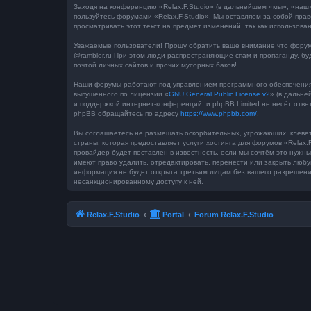
Заходя на конференцию «Relax.F.Studio» (в дальнейшем «мы», «наш», 
пользуйтесь форумами «Relax.F.Studio». Мы оставляем за собой пра
просматривать этот текст на предмет изменений, так как использова
Уважаемые пользователи! Прошу обратить ваше внимание что форум 
@rambler.ru При этом люди распространяющие спам и пропаганду, бу
почтой личных сайтов и прочих мусорных баков!
Наши форумы работают под управлением программного обеспечения 
выпущенного по лицензии «
GNU General Public License v2
» (в дальне
и поддержкой интернет-конференций, и phpBB Limited не несёт отве
phpBB обращайтесь по адресу
https://www.phpbb.com/
.
Вы соглашаетесь не размещать оскорбительных, угрожающих, клевет
страны, которая предоставляет услуги хостинга для форумов «Rela
провайдер будет поставлен в известность, если мы сочтём это нужн
имеют право удалить, отредактировать, перенести или закрыть любу
информация не будет открыта третьим лицам без вашего разрешения,
несанкционированному доступу к ней.
Relax.F.Studio
Portal
Forum Relax.F.Studio