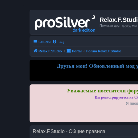
Relax.F.Stud
Помогая друг другу, мы
Ссылки
FAQ
Relax.F.Studio
Portal
Forum Relax.F.Studio
Друзья мои! Обновленный мод у
Уважаемые посетители фору
Вы регистрируетесь на С
Я пров
Relax.F.Studio - Общие правила