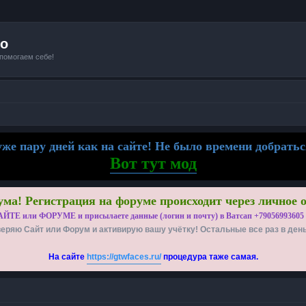
io
 помогаем себе!
же пару дней как на сайте! Не было времени добратьс
Вот тут мод
ма! Регистрация на форуме происходит через личное 
АЙТЕ или ФОРУМЕ и присылаете данные (логин и почту) в Ватсап +79056993605
еряю Сайт или Форум и активирую вашу учётку! Остальные все раз в ден
На сайте
https://gtwfaces.ru/
процедура таже самая.