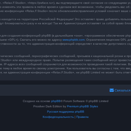
«Relax.F.Studio», «https://pwface.ru»), вы подтверждаете своё согласие со следующими у
во изменять эти правила в любое время и сделаем всё возможное, чтобы уведомить вас об
ние конференции «Relax.F.Studio» после обновления/исправления условий означает ваше с
находится на территории Российской Федерации! Это оставляет право добавлять пользова
дут блокироваться сразу и на всегда! Так же Администрация оставляет за собой право бл
для создания конференций phpBB (в дальнейшем «они», «программное обеспечение phpB
йшем «GPL»). Скачать его можно по адресу
www.phpbb.com
. Ограничения лицензии GPL дл
тственности за то, что администрация конференций определяет в качестве допустимого с
нических сообщений, порнографических сообщений, призывов к национальной розни и пр
x.F.Studio» или международное право. Попытки размещения таких сообщений могут привес
ым. IP-адреса всех сообщений сохраняются для возможности проведения такой политики. В
ю тему в любое время по своему усмотрению. Как пользователь вы согласны с тем, что вв
 ни администрация конференции «Relax.F.Studio», ни phpBB Limited не может быть ответс
Связаться
Создано на основе
phpBB
® Forum Software © phpBB Limited
Prosilver Dark Edition by
Premium phpBB Styles
Русская поддержка phpBB
Конфиденциальность
|
Правила