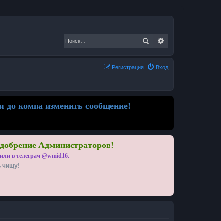
Поиск
Расширенный по
Регистрация
Вход
я до компа изменить сообщение!
одобрение Администраторов!
 или в телеграм @wmid16.
ь чищу!