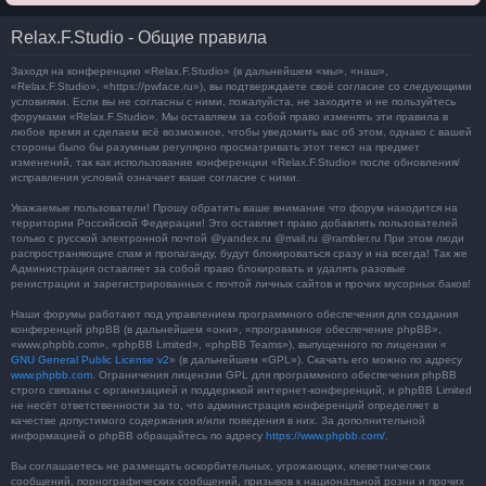
Relax.F.Studio - Общие правила
Заходя на конференцию «Relax.F.Studio» (в дальнейшем «мы», «наш»,
«Relax.F.Studio», «https://pwface.ru»), вы подтверждаете своё согласие со следующими
условиями. Если вы не согласны с ними, пожалуйста, не заходите и не пользуйтесь
форумами «Relax.F.Studio». Мы оставляем за собой право изменять эти правила в
любое время и сделаем всё возможное, чтобы уведомить вас об этом, однако с вашей
стороны было бы разумным регулярно просматривать этот текст на предмет
изменений, так как использование конференции «Relax.F.Studio» после обновления/
исправления условий означает ваше согласие с ними.
Уважаемые пользователи! Прошу обратить ваше внимание что форум находится на
территории Российской Федерации! Это оставляет право добавлять пользователей
только с русской электронной почтой @yandex.ru @mail.ru @rambler.ru При этом люди
распространяющие спам и пропаганду, будут блокироваться сразу и на всегда! Так же
Администрация оставляет за собой право блокировать и удалять разовые
ренистрации и зарегистрированных с почтой личных сайтов и прочих мусорных баков!
Наши форумы работают под управлением программного обеспечения для создания
конференций phpBB (в дальнейшем «они», «программное обеспечение phpBB»,
«www.phpbb.com», «phpBB Limited», «phpBB Teams»), выпущенного по лицензии «
GNU General Public License v2
» (в дальнейшем «GPL»). Скачать его можно по адресу
www.phpbb.com
. Ограничения лицензии GPL для программного обеспечения phpBB
строго связаны с организацией и поддержкой интернет-конференций, и phpBB Limited
не несёт ответственности за то, что администрация конференций определяет в
качестве допустимого содержания и/или поведения в них. За дополнительной
информацией о phpBB обращайтесь по адресу
https://www.phpbb.com/
.
Вы соглашаетесь не размещать оскорбительных, угрожающих, клеветнических
сообщений, порнографических сообщений, призывов к национальной розни и прочих