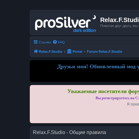
Relax.F.Stud
Помогая друг другу, мы
Ссылки
FAQ
Relax.F.Studio
Portal
Forum Relax.F.Studio
Друзья мои! Обновленный мод у
Уважаемые посетители фору
Вы регистрируетесь на С
Я пров
Relax.F.Studio - Общие правила