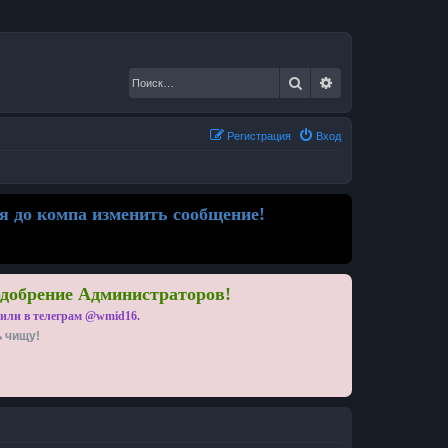
Поиск
Расширенный по
Регистрация
Вход
я до компа изменить сообщение!
одобрение Администраторов!
 или в телеграм @wmid16.
ь чищу!