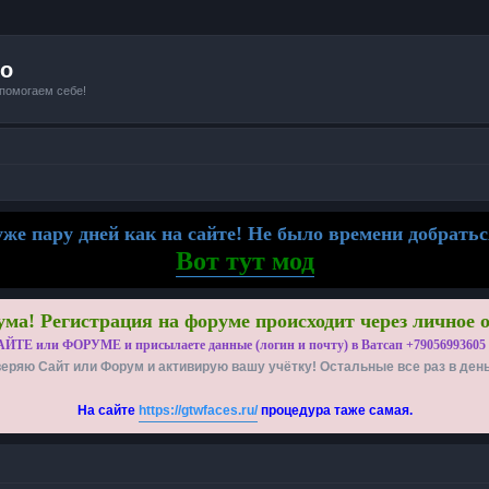
io
 помогаем себе!
же пару дней как на сайте! Не было времени добратьс
Вот тут мод
ма! Регистрация на форуме происходит через личное 
АЙТЕ или ФОРУМЕ и присылаете данные (логин и почту) в Ватсап +79056993605
еряю Сайт или Форум и активирую вашу учётку! Остальные все раз в ден
На сайте
https://gtwfaces.ru/
процедура таже самая.