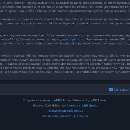
«Relax.F.Studio», «https://pwface.ru»), вы подтверждаете своё согласие со следующими у
во изменять эти правила в любое время и сделаем всё возможное, чтобы уведомить вас об
ние конференции «Relax.F.Studio» после обновления/исправления условий означает ваше с
находится на территории Российской Федерации! Это оставляет право добавлять пользова
дут блокироваться сразу и на всегда! Так же Администрация оставляет за собой право бл
для создания конференций phpBB (в дальнейшем «они», «программное обеспечение phpB
йшем «GPL»). Скачать его можно по адресу
www.phpbb.com
. Ограничения лицензии GPL дл
тственности за то, что администрация конференций определяет в качестве допустимого с
нических сообщений, порнографических сообщений, призывов к национальной розни и пр
x.F.Studio» или международное право. Попытки размещения таких сообщений могут привес
ым. IP-адреса всех сообщений сохраняются для возможности проведения такой политики. В
ю тему в любое время по своему усмотрению. Как пользователь вы согласны с тем, что вв
 ни администрация конференции «Relax.F.Studio», ни phpBB Limited не может быть ответс
Связаться
Создано на основе
phpBB
® Forum Software © phpBB Limited
Prosilver Dark Edition by
Premium phpBB Styles
Русская поддержка phpBB
Конфиденциальность
|
Правила