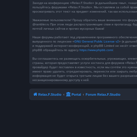
Заходя на конференцию «Relax.F.Studio» (в дальнейшем «мы», «наш», 
пользуйтесь форумами «Relax.F.Studio». Мы оставляем за собой пра
просматривать этот текст на предмет изменений, так как использова
Уважаемые пользователи! Прошу обратить ваше внимание что форум 
@rambler.ru При этом люди распространяющие спам и пропаганду, бу
почтой личных сайтов и прочих мусорных баков!
Наши форумы работают под управлением программного обеспечения 
выпущенного по лицензии «
GNU General Public License v2
» (в дальне
и поддержкой интернет-конференций, и phpBB Limited не несёт отве
phpBB обращайтесь по адресу
https://www.phpbb.com/
.
Вы соглашаетесь не размещать оскорбительных, угрожающих, клевет
страны, которая предоставляет услуги хостинга для форумов «Rela
провайдер будет поставлен в известность, если мы сочтём это нужн
имеют право удалить, отредактировать, перенести или закрыть любу
информация не будет открыта третьим лицам без вашего разрешения,
несанкционированному доступу к ней.
Relax.F.Studio
Portal
Forum Relax.F.Studio