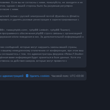
словиями. Если вы не согласны с ними, пожалуйста, не заходите и не
 этом, однако с вашей стороны было бы разумным регулярно
огласие с ними.
телей только с русской электронной почтой @yandex.ru @mail.ru
окировать и удалять разовые ренистрации и зарегистрированных с
B», «www.phpbb.com», «phpBB Limited», «phpBB Teams»),
я программного обеспечения phpBB строго связаны с организацией
одержания и/или поведения в них. За дополнительной информацией о
очих сообщений, которые могут нарушить законы вашей страны,
ти к вашему немедленному отключению от конференции, при этом ваш
ы соглашаетесь с тем, что администраторы форумов «Relax.F.Studio»
едённая вами информация будет храниться в базе данных. Хотя эта
твенна за действия хакеров, которые могут привести к
 с администрацией
Удалить cookies
Часовой пояс:
UTC+03:00