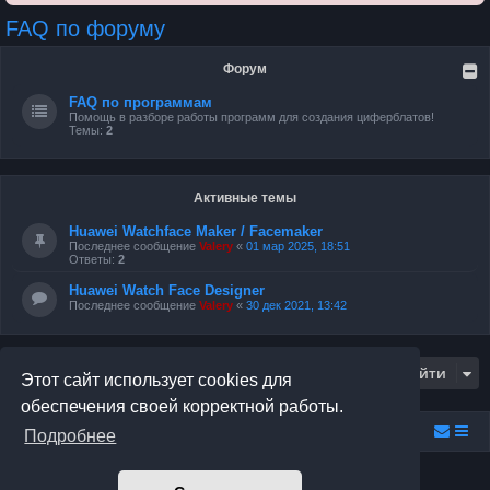
FAQ по форуму
Форум
FAQ по программам
Помощь в разборе работы программ для создания циферблатов!
Темы:
2
Активные темы
Huawei Watchface Maker / Facemaker
Последнее сообщение
Valery
«
01 мар 2025, 18:51
Ответы:
2
Huawei Watch Face Designer
Последнее сообщение
Valery
«
30 дек 2021, 13:42
Перейти
Этот сайт использует cookies для
обеспечения своей корректной работы.
Relax.F.Studio
Portal
Forum Relax.F.Studio
Подробнее
Создано на основе
phpBB
® Forum Software © phpBB Limited