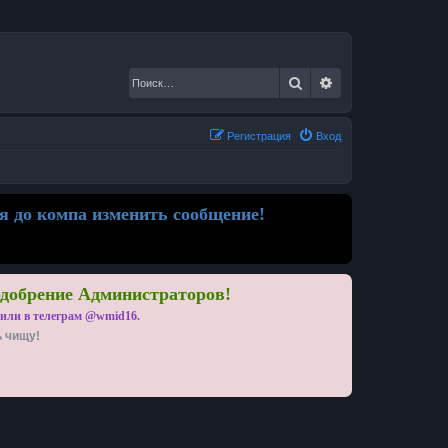
Поиск
Расширенный по
Регистрация
Вход
я до компа изменить сообщение!
одобрение Администраторов!
 или в телеграм @wmid16.
ь чищу!