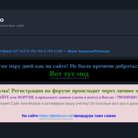
io
 помогаем себе!
Watch GT / GT 2 / Fit / Fit 2 / Fit 3 / ES
46mm Заказные/Платные
же пару дней как на сайте! Не было времени добратьс
Вот тут мод
ма! Регистрация на форуме происходит через личное 
АЙТЕ или ФОРУМЕ и присылаете данные (логин и почту) в Ватсап +79056993605
еряю Сайт или Форум и активирую вашу учётку! Остальные все раз в ден
На сайте
https://gtwfaces.ru/
процедура таже самая.