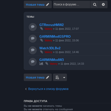
Поиск
Ра
Новая тема
ТЕМЫ
GTRmrusHMW2
Valery
»
11 фев 2022, 17:07
GARMINModGSPRO
Valery
»
11 фев 2022, 15:06
Watch3DLBv2
Valery
»
11 фев 2022, 14:46
GARMINModW3
Valery
»
11 фев 2022, 14:33
Новая тема
Вернуться к списку форумов
ПРАВА ДОСТУПА
Вы
не можете
начинать темы
Вы
не можете
отвечать на сообщения