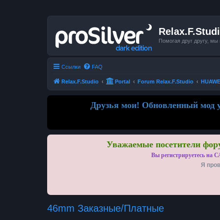
Relax.F.Stud
Помогая друг другу, мы
Ссылки
FAQ
Relax.F.Studio
Portal
Forum Relax.F.Studio
HUAWEI 
Друзья мои! Обновленный мод у
Уважаемые посетители фору
Вы регистрируетесь на С
Я пров
46mm Заказные/Платные