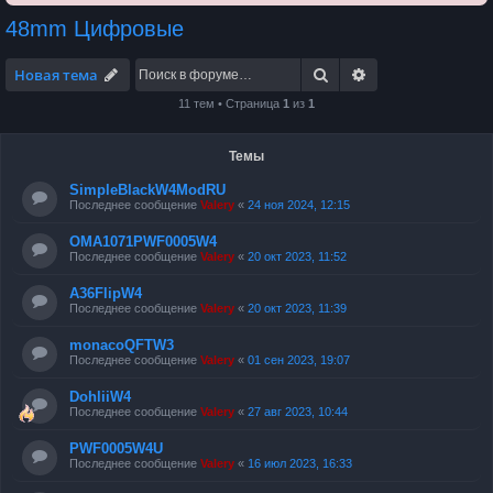
48mm Цифровые
Поиск
Расширенный по
Новая тема
11 тем • Страница
1
из
1
Темы
SimpleBlackW4ModRU
Последнее сообщение
Valery
«
24 ноя 2024, 12:15
OMA1071PWF0005W4
Последнее сообщение
Valery
«
20 окт 2023, 11:52
A36FlipW4
Последнее сообщение
Valery
«
20 окт 2023, 11:39
monacoQFTW3
Последнее сообщение
Valery
«
01 сен 2023, 19:07
DohliiW4
Последнее сообщение
Valery
«
27 авг 2023, 10:44
PWF0005W4U
Последнее сообщение
Valery
«
16 июл 2023, 16:33