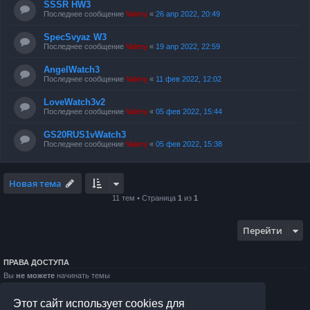
SSSR HW3
Последнее сообщение
Valery
«
26 апр 2022, 20:49
SpecSvyaz W3
Последнее сообщение
Valery
«
19 апр 2022, 22:59
AngelWatch3
Последнее сообщение
Valery
«
11 фев 2022, 12:02
LoveWatch3v2
Последнее сообщение
Valery
«
05 фев 2022, 15:44
GS20RUS1vWatch3
Последнее сообщение
Valery
«
05 фев 2022, 15:38
Новая тема
11 тем • Страница
1
из
1
Перейти
ПРАВА ДОСТУПА
Вы
не можете
начинать темы
Вы
не можете
отвечать на сообщения
Вы
не можете
редактировать свои сообщения
Этот сайт использует cookies для
Вы
не можете
удалять свои сообщения