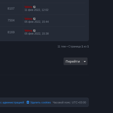
Valery
8107
11 фев 2022, 12:02
Valery
7504
05 фев 2022, 15:44
Valery
8169
05 фев 2022, 15:38
11 тем • Страница
1
из
1
Перейти
 с администрацией
Удалить cookies
Часовой пояс:
UTC+03:00