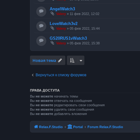
AngelWatch3
Valery
»
11 фев 2022, 12:02
LoveWatch3v2
Valery
»
05 фев 2022, 15:44
GS20RUS1vWatch3
Valery
»
05 фев 2022, 15:38
Новая тема
Вернуться к списку форумов
ПРАВА ДОСТУПА
Вы
не можете
начинать темы
Вы
не можете
отвечать на сообщения
Вы
не можете
редактировать свои сообщения
Вы
не можете
удалять свои сообщения
Вы
не можете
добавлять вложения
Relax.F.Studio
Portal
Forum Relax.F.Studio