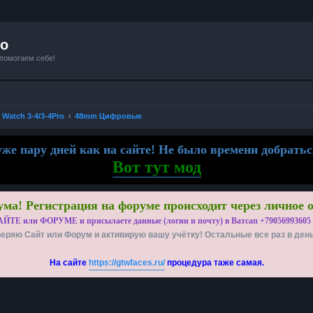
io
 помогаем себе!
 Watch 3-4/3-4Pro
48mm Цифровые
же пару дней как на сайте! Не было времени добратьс
Вот тут мод
ма! Регистрация на форуме происходит через личное 
АЙТЕ или ФОРУМЕ и присылаете данные (логин и почту) в Ватсап +79056993605
еряю Сайт или Форум и активирую вашу учётку! Остальные все раз в ден
На сайте
https://gtwfaces.ru/
процедура таже самая.