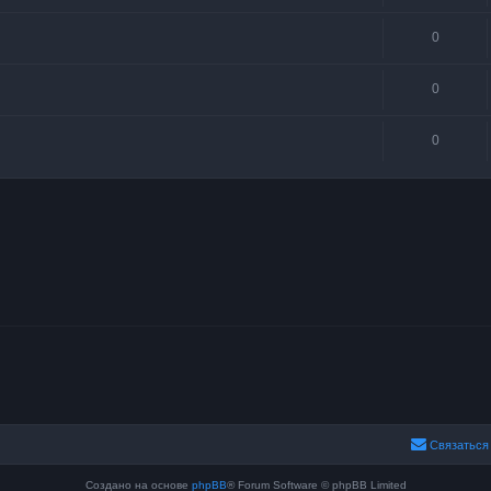
0
0
0
Связаться
Создано на основе
phpBB
® Forum Software © phpBB Limited