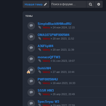
Поиск
Ра
Новая тема
ТЕМЫ
SimpleBlackW4ModRU
Valery
»
24 ноя 2024, 12:15
OMA1071PWF0005W4
Valery
»
20 окт 2023, 11:52
A36FlipW4
Valery
»
20 окт 2023, 11:39
monacoQFTW3
Valery
»
01 сен 2023, 19:07
DohliiW4
Valery
»
27 авг 2023, 10:44
PWF0005W4U
Valery
»
16 июл 2023, 16:33
SSSR HW3
Valery
»
26 апр 2022, 20:49
SpecSvyaz W3
Valery
»
19 апр 2022, 22:59