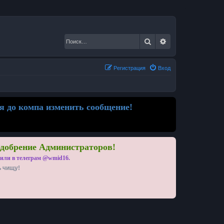
Поиск
Расширенный по
Регистрация
Вход
я до компа изменить сообщение!
одобрение Администраторов!
 или в телеграм @wmid16.
ь чищу!