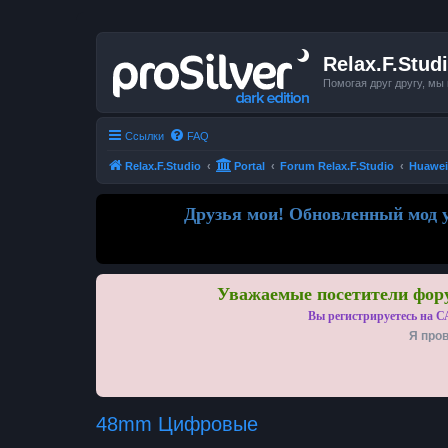
Relax.F.Stud
Помогая друг другу, мы
Ссылки
FAQ
Relax.F.Studio
Portal
Forum Relax.F.Studio
Huawei
Друзья мои! Обновленный мод у
Уважаемые посетители фору
Вы регистрируетесь на С
Я пров
48mm Цифровые