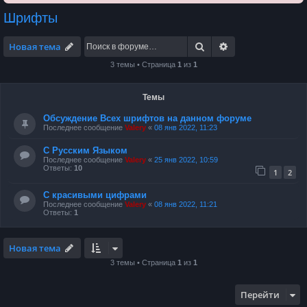
Шрифты
Поиск
Расширенный по
Новая тема
3 темы • Страница
1
из
1
Темы
Обсуждение Всех шрифтов на данном форуме
Последнее сообщение
Valery
«
08 янв 2022, 11:23
С Русским Языком
Последнее сообщение
Valery
«
25 янв 2022, 10:59
Ответы:
10
1
2
С красивыми цифрами
Последнее сообщение
Valery
«
08 янв 2022, 11:21
Ответы:
1
Новая тема
3 темы • Страница
1
из
1
Перейти