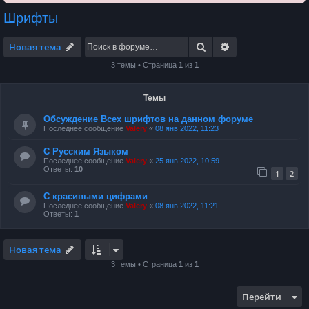
Шрифты
Поиск
Расширенный по
Новая тема
3 темы • Страница
1
из
1
Темы
Обсуждение Всех шрифтов на данном форуме
Последнее сообщение
Valery
«
08 янв 2022, 11:23
С Русским Языком
Последнее сообщение
Valery
«
25 янв 2022, 10:59
Ответы:
10
1
2
С красивыми цифрами
Последнее сообщение
Valery
«
08 янв 2022, 11:21
Ответы:
1
Новая тема
3 темы • Страница
1
из
1
Перейти