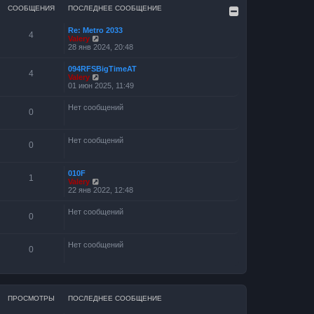
СООБЩЕНИЯ
ПОСЛЕДНЕЕ СООБЩЕНИЕ
Re: Metro 2033
4
П
Valery
е
28 янв 2024, 20:48
р
е
094RFSBigTimeAT
й
4
П
Valery
т
е
01 июн 2025, 11:49
и
р
к
е
п
Нет сообщений
й
0
о
т
с
и
л
к
е
Нет сообщений
п
0
д
о
н
с
е
л
м
010F
1
е
у
П
Valery
д
с
е
22 янв 2022, 12:48
н
о
р
е
о
е
м
Нет сообщений
б
й
0
у
щ
т
с
е
и
о
н
к
Нет сообщений
о
и
п
0
б
ю
о
щ
с
е
л
н
е
и
д
ю
ПРОСМОТРЫ
ПОСЛЕДНЕЕ СООБЩЕНИЕ
н
е