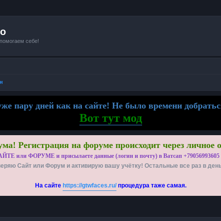
io
 помогаем себе!
н
же пару дней как на сайте! Не было времени добратьс
Вот тут мод
ма! Регистрация на форуме происходит через личное 
АЙТЕ или ФОРУМЕ и присылаете данные (логин и почту) в Ватсап +79056993605
еряю Сайт или Форум и активирую вашу учётку! Остальные все раз в ден
На сайте
https://gtwfaces.ru/
процедура таже самая.