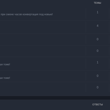
ТЕМЫ
1
 при смене часов конвертация под новые!
4
0
0
1
ши тоже!
0
ши тоже!
0
ОТВЕТЫ