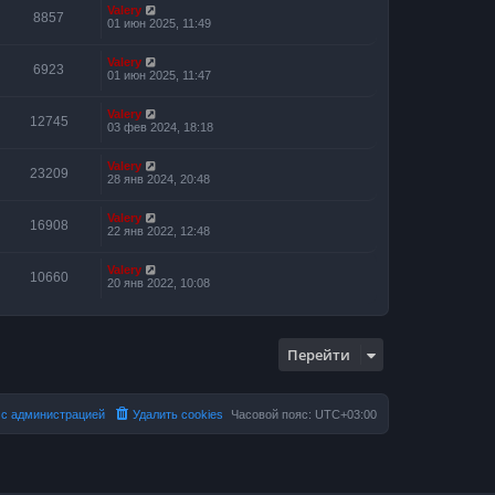
м
Valery
у
8857
01 июн 2025, 11:49
с
о
о
Valery
6923
б
01 июн 2025, 11:47
щ
е
н
Valery
12745
и
03 фев 2024, 18:18
ю
Valery
23209
28 янв 2024, 20:48
Valery
16908
22 янв 2022, 12:48
Valery
10660
20 янв 2022, 10:08
Перейти
 с администрацией
Удалить cookies
Часовой пояс:
UTC+03:00