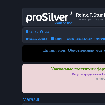
Relax.F.Stud
Помогая друг другу, мы
Ссылки
FAQ
Relax.F.Studio
Portal
Forum Relax.F.Studio
Магази
Друзья мои! Обновленный мод у
Уважаемые посетители фору
Вы регистрируетесь на С
Я пров
Магазин