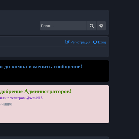
Поиск
Расширенный по
Регистрация
Вход
я до компа изменить сообщение!
одобрение Администраторов!
 или в телеграм @wmid16.
ь чищу!