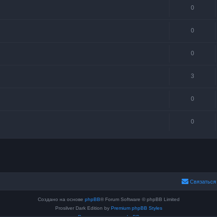
0
0
0
3
0
0
Связаться
Создано на основе
phpBB
® Forum Software © phpBB Limited
Prosilver Dark Edition by
Premium phpBB Styles
Русская поддержка phpBB