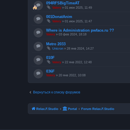
094RFSBigTimeAT
Valery
»
01 июн 2025, 11:49
001DonatAnim
Valery
»
01 июн 2025, 11:47
Where is Administration pwface.ru ??
Valery
»
03 фев 2024, 18:18
Metro 2033
Unicron
»
28 янв 2024, 14:27
010F
Valery
»
22 янв 2022, 12:48
036F
Valery
»
20 янв 2022, 10:08
Вернуться к списку форумов
Relax.F.Studio
Portal
Forum Relax.F.Studio