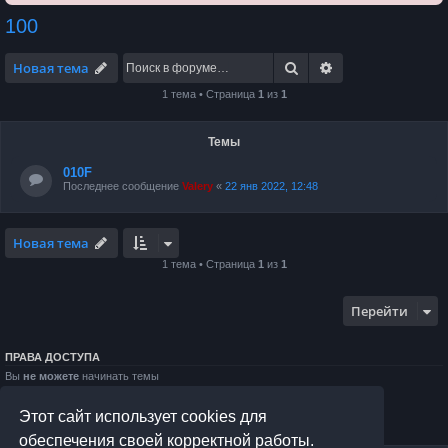
100
Поиск
Расширенный по
Новая тема
1 тема • Страница
1
из
1
Темы
010F
Последнее сообщение
Valery
«
22 янв 2022, 12:48
Новая тема
1 тема • Страница
1
из
1
Перейти
ПРАВА ДОСТУПА
Вы
не можете
начинать темы
Вы
не можете
отвечать на сообщения
Вы
не можете
редактировать свои сообщения
Этот сайт использует cookies для
Вы
не можете
удалять свои сообщения
Вы
не можете
добавлять вложения
обеспечения своей корректной работы.