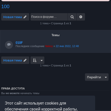
100
Поиск
Расширенный по
Новая тема
1 тема • Страница
1
из
1
Темы
010F
Последнее сообщение
Valery
«
22 янв 2022, 12:48
Новая тема
1 тема • Страница
1
из
1
Перейти
ПРАВА ДОСТУПА
Вы
не можете
начинать темы
Вы
не можете
отвечать на сообщения
Вы
не можете
редактировать свои сообщения
Этот сайт использует cookies для
Вы
не можете
удалять свои сообщения
Вы
не можете
добавлять вложения
обеспечения своей корректной работы.