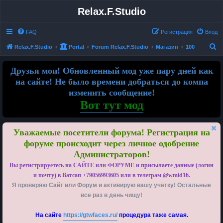
Relax.F.Studio
FAQ
Регистрация
Вход
П
Relax.F.Studio
Portal
Forum Relax.F.Studio
Магазин
100
о
Друзья мои! Обновленный мод уже пару дней как
и
на сайте! Не было времени добраться до компа
с
изменить сообщение!
к
Вот тут мод
Уважаемые посетители форума! Регистрация на
форуме происходит через личное одобрение
Администраторов!
Вы регистрируетесь на САЙТЕ или ФОРУМЕ и присылаете данные (логин
и почту) в Ватсап +79056993605 или в телеграм @wmid16.
Я проверяю Сайт или Форум и активирую вашу учётку! Остальные
все раз в день чищу!
На сайте
https://gtwfaces.ru/
процедура таже самая.