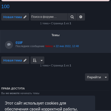
100
Поиск
Расширенный по
Новая тема
1 тема • Страница
1
из
1
Темы
010F
Последнее сообщение
Valery
«
22 янв 2022, 12:48
Новая тема
1 тема • Страница
1
из
1
Перейти
ПРАВА ДОСТУПА
Вы
не можете
начинать темы
Вы
не можете
отвечать на сообщения
Вы
не можете
редактировать свои сообщения
Этот сайт использует cookies для
Вы
не можете
удалять свои сообщения
Вы
не можете
добавлять вложения
обеспечения своей корректной работы.