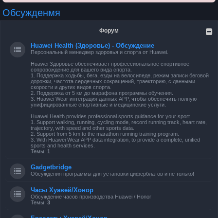
Обсужденмя
Форум
Huawei Health (Здоровье) - Обсуждение
Персональный менеджер здоровья и спорта от Huawei.
Huawei Здоровье обеспечивает профессиональное спортивное
сопровождение для вашего вида спорта.
1. Поддержка ходьбы, бега, езды на велосипеде, режим записи беговой
дорожки, частота сердечных сокращений, траекторию, с данными
скорости и других видов спорта.
2. Поддержка от 5 км до марафона программы обучения.
3. Huawei Wear интеграция данных APP, чтобы обеспечить полную
унифицированные спортивные и медицинские услуги.
Huawei Health provides professional sports guidance for your sport.
1. Support walking, running, cycling mode, record running track, heart rate,
trajectory, with speed and other sports data.
2. Support from 5 km to the marathon running training program.
3. With Huawei Wear APP data integration, to provide a complete, unified
sports and health services.
Темы:
1
Gadgetbridge
Обсуждения программы для установки циферблатов и не только!
Часы Хуавей/Хонор
Обсуждение часов производства Huawei / Honor
Темы:
3