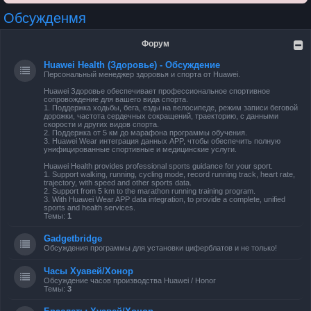
Обсужденмя
Форум
Huawei Health (Здоровье) - Обсуждение
Персональный менеджер здоровья и спорта от Huawei.
Huawei Здоровье обеспечивает профессиональное спортивное
сопровождение для вашего вида спорта.
1. Поддержка ходьбы, бега, езды на велосипеде, режим записи беговой
дорожки, частота сердечных сокращений, траекторию, с данными
скорости и других видов спорта.
2. Поддержка от 5 км до марафона программы обучения.
3. Huawei Wear интеграция данных APP, чтобы обеспечить полную
унифицированные спортивные и медицинские услуги.
Huawei Health provides professional sports guidance for your sport.
1. Support walking, running, cycling mode, record running track, heart rate,
trajectory, with speed and other sports data.
2. Support from 5 km to the marathon running training program.
3. With Huawei Wear APP data integration, to provide a complete, unified
sports and health services.
Темы:
1
Gadgetbridge
Обсуждения программы для установки циферблатов и не только!
Часы Хуавей/Хонор
Обсуждение часов производства Huawei / Honor
Темы:
3