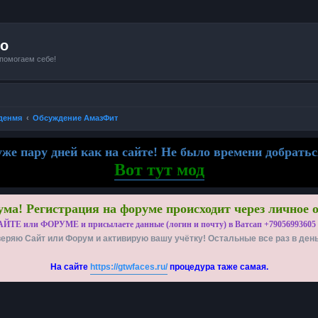
io
 помогаем себе!
денмя
Обсуждение АмазФит
же пару дней как на сайте! Не было времени добратьс
Вот тут мод
ма! Регистрация на форуме происходит через личное 
АЙТЕ или ФОРУМЕ и присылаете данные (логин и почту) в Ватсап +79056993605
еряю Сайт или Форум и активирую вашу учётку! Остальные все раз в ден
На сайте
https://gtwfaces.ru/
процедура таже самая.