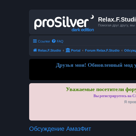
Relax.F.Stud
Помогая друг другу, мы
Ссылки
FAQ
Relax.F.Studio
Portal
Forum Relax.F.Studio
Обсуж
Друзья мои! Обновленный мод у
Уважаемые посетители фору
Вы регистрируетесь на С
Я пров
Обсуждение АмазФит