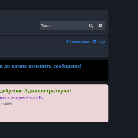
Поиск
Расширенный по
Регистрация
Вход
я до компа изменить сообщение!
одобрение Администраторов!
 или в телеграм @wmid16.
ь чищу!