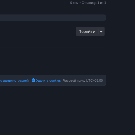
0 тем • Страница
1
из
1
Перейти
 с администрацией
Удалить cookies
Часовой пояс:
UTC+03:00