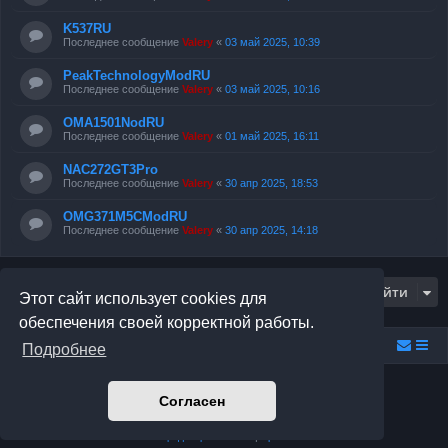
K537RU
Последнее сообщение
Valery
«
03 май 2025, 10:39
PeakTechnologyModRU
Последнее сообщение
Valery
«
03 май 2025, 10:16
OMA1501NodRU
Последнее сообщение
Valery
«
01 май 2025, 16:11
NAC272GT3Pro
Последнее сообщение
Valery
«
30 апр 2025, 18:53
OMG371M5CModRU
Последнее сообщение
Valery
«
30 апр 2025, 14:18
Перейти
Этот сайт использует cookies для
обеспечения своей корректной работы.
Relax.F.Studio
Portal
Forum Relax.F.Studio
Подробнее
Создано на основе
phpBB
® Forum Software © phpBB Limited
Согласен
Prosilver Dark Edition by
Premium phpBB Styles
Русская поддержка phpBB
Конфиденциальность
|
Правила