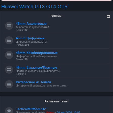
Huawei Watch GT3 GT4 GT5
Форум
46mm Аналоговые
Аналоговые циферблаты!
Темы:
32
46mm Цифровые
Цифровые циферблаты!
Темы:
108
46mm Комбинированные
Циферблаты Комбинированные
Темы:
38
46mm Заказные/Платные
Платные и Заказные циферблаты!
Темы:
1
Интересное из Телеги
Интересный циферблаты из телеграма.
Активные темы
TacticalMItModRU2
Последнее сообщение
Valery
«
04 апр 2026, 10:02