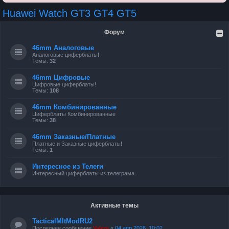
Huawei Watch GT3 GT4 GT5
Форум
46mm Аналоговые
Аналоговые циферблаты!
Темы:
32
46mm Цифровые
Цифровые циферблаты!
Темы:
108
46mm Комбинированные
Циферблаты Комбинированные
Темы:
38
46mm Заказные/Платные
Платные и Заказные циферблаты!
Темы:
1
Интересное из Телеги
Интересный циферблаты из телеграма.
Активные темы
TacticalMItModRU2
Последнее сообщение
Valery
«
04 апр 2026, 10:02