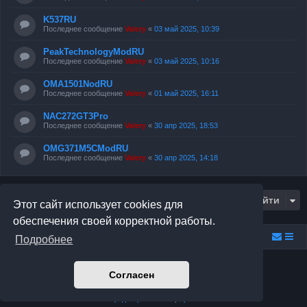
K537RU
Последнее сообщение
Valery
«
03 май 2025, 10:39
PeakTechnologyModRU
Последнее сообщение
Valery
«
03 май 2025, 10:16
OMA1501NodRU
Последнее сообщение
Valery
«
01 май 2025, 16:11
NAC272GT3Pro
Последнее сообщение
Valery
«
30 апр 2025, 18:53
OMG371M5CModRU
Последнее сообщение
Valery
«
30 апр 2025, 14:18
Перейти
Этот сайт использует cookies для
обеспечения своей корректной работы.
Relax.F.Studio
Portal
Forum Relax.F.Studio
Подробнее
Создано на основе
phpBB
® Forum Software © phpBB Limited
Согласен
Prosilver Dark Edition by
Premium phpBB Styles
Русская поддержка phpBB
Конфиденциальность
|
Правила