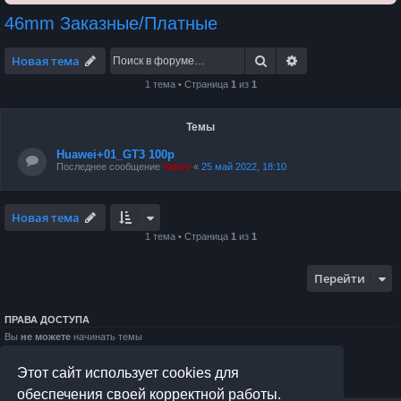
46mm Заказные/Платные
Поиск
Расширенный по
Новая тема
1 тема • Страница
1
из
1
Темы
Huawei+01_GT3 100р
Последнее сообщение
Valery
«
25 май 2022, 18:10
Новая тема
1 тема • Страница
1
из
1
Перейти
ПРАВА ДОСТУПА
Вы
не можете
начинать темы
Вы
не можете
отвечать на сообщения
Вы
не можете
редактировать свои сообщения
Этот сайт использует cookies для
Вы
не можете
удалять свои сообщения
Вы
не можете
добавлять вложения
обеспечения своей корректной работы.